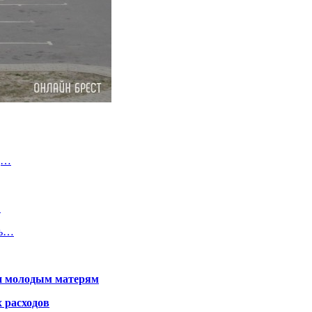
од…
…
сь…
щи молодым матерям
 расходов