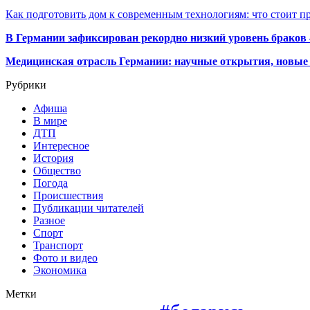
Как подготовить дом к современным технологиям: что стоит пр
В Германии зафиксирован рекордно низкий уровень браков
Медицинская отрасль Германии: научные открытия, новые 
Рубрики
Афиша
В мире
ДТП
Интересное
История
Общество
Погода
Происшествия
Публикации читателей
Разное
Спорт
Транспорт
Фото и видео
Экономика
Метки