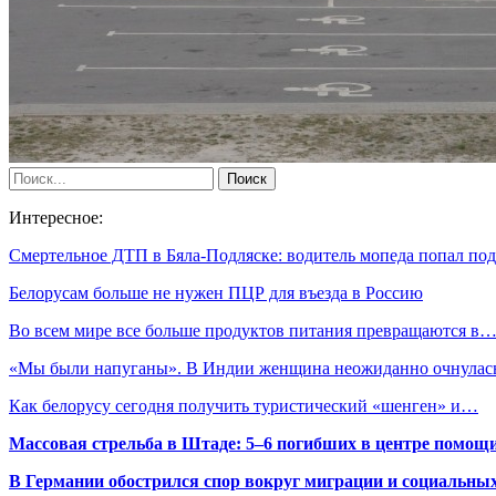
Интересное:
Смертельное ДТП в Бяла-Подляске: водитель мопеда попал п
Белорусам больше не нужен ПЦР для въезда в Россию
Во всем мире все больше продуктов питания превращаются в
«Мы были напуганы». В Индии женщина неожиданно очнула
Как белорусу сегодня получить туристический «шенген» и…
Массовая стрельба в Штаде: 5–6 погибших в центре помо
В Германии обострился спор вокруг миграции и социальных