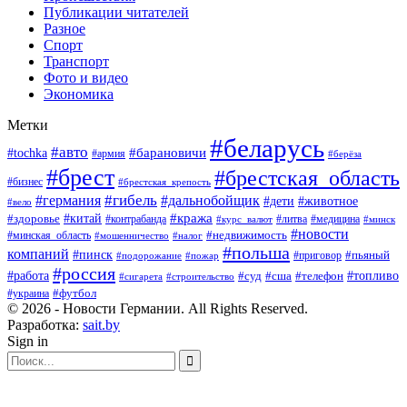
Публикации читателей
Разное
Спорт
Транспорт
Фото и видео
Экономика
Метки
#беларусь
#авто
#барановичи
#tochka
#армия
#берёза
#брест
#брестская_область
#бизнес
#брестская_крепость
#гибель
#дальнобойщик
#германия
#дети
#животное
#вело
#кража
#китай
#здоровье
#литва
#медицина
#контрабанда
#курс_валют
#минск
#новости
#минская_область
#недвижимость
#мошенничество
#налог
#польша
компаний
#пинск
#приговор
#пьяный
#подорожание
#пожар
#россия
#работа
#суд
#сша
#телефон
#топливо
#сигарета
#строительство
#футбол
#украина
© 2026 - Новости Германии. All Rights Reserved.
Разработка:
sait.by
Sign in