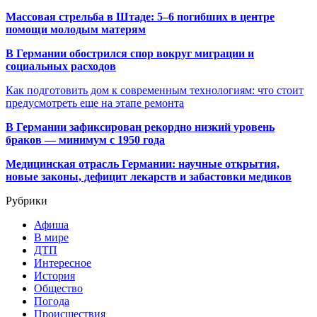
Массовая стрельба в Штаде: 5–6 погибших в центре
помощи молодым матерям
В Германии обострился спор вокруг миграции и
социальных расходов
Как подготовить дом к современным технологиям: что стоит
предусмотреть еще на этапе ремонта
В Германии зафиксирован рекордно низкий уровень
браков — минимум с 1950 года
Медицинская отрасль Германии: научные открытия,
новые законы, дефицит лекарств и забастовки медиков
Рубрики
Афиша
В мире
ДТП
Интересное
История
Общество
Погода
Происшествия