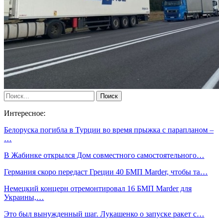
Интересное:
Белоруска погибла в Турции во время прыжка с парапланом –
…
В Жабинке открылся Дом совместного самостоятельного…
Германия скоро передаст Греции 40 БМП Marder, чтобы та…
Немецкий концерн отремонтировал 16 БМП Marder для
Украины,…
Это был вынужденный шаг. Лукашенко о запуске ракет с…