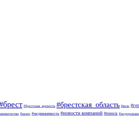
#брест
#брестская_область
#ге
#брестская_крепость
#вело
#новости компаний
#пинск
#недвижимость
шенничество
#налог
#подорожан