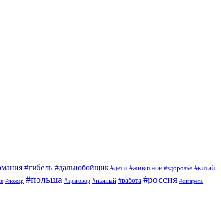
#гибель
#дальнобойщик
рмания
#дети
#животное
#китай
#здоровье
#польша
#россия
#работа
#приговор
#пьяный
ие
#пожар
#сигарета