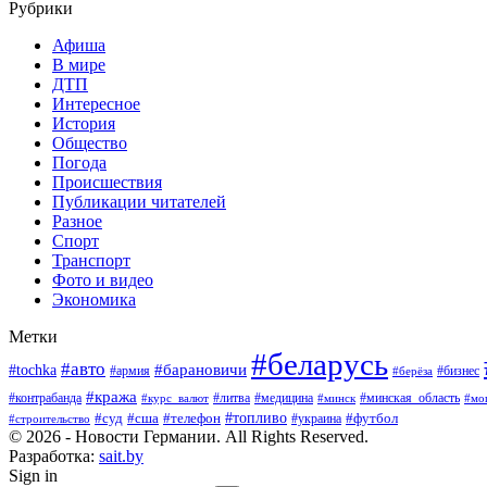
Рубрики
Афиша
В мире
ДТП
Интересное
История
Общество
Погода
Происшествия
Публикации читателей
Разное
Спорт
Транспорт
Фото и видео
Экономика
Метки
#беларусь
#авто
#барановичи
#tochka
#армия
#бизнес
#берёза
#кража
#литва
#медицина
#минская_область
#контрабанда
#курс_валют
#минск
#мо
#суд
#сша
#телефон
#топливо
#футбол
#украина
#строительство
© 2026 - Новости Германии. All Rights Reserved.
Разработка:
sait.by
Sign in