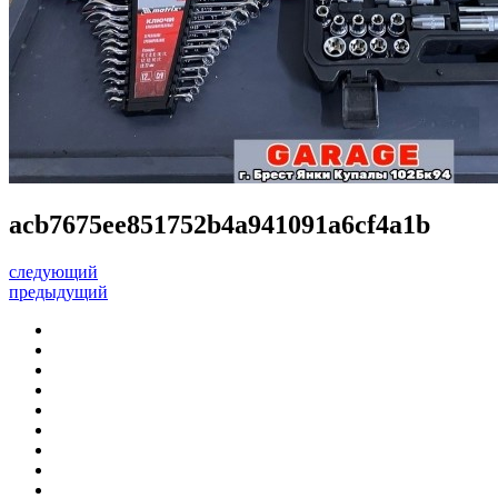
acb7675ee851752b4a941091a6cf4a1b
следующий
предыдущий