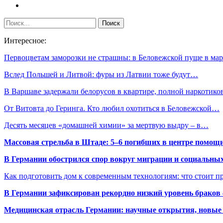
Интересное:
Первоцветам заморозки не страшны: в Беловежской пуще в ма
Вслед Польшей и Литвой: фуры из Латвии тоже будут…
В Варшаве задержали белорусов в квартире, полной наркотико
От Витовта до Геринга. Кто любил охотиться в Беловежской…
Десять месяцев «домашней химии» за мертвую выдру – в…
Массовая стрельба в Штаде: 5–6 погибших в центре помо
В Германии обострился спор вокруг миграции и социальных
Как подготовить дом к современным технологиям: что стоит пр
В Германии зафиксирован рекордно низкий уровень браков
Медицинская отрасль Германии: научные открытия, новые 