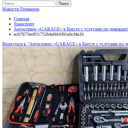
Новости Германии
Главная
Транспорт
Автосервис «GARAGE» в Бресте с услугами по демокра
acb7675ee851752b4a941091a6cf4a1b
Вернуться к "Автосервис «GARAGE» в Бресте с услугами по 