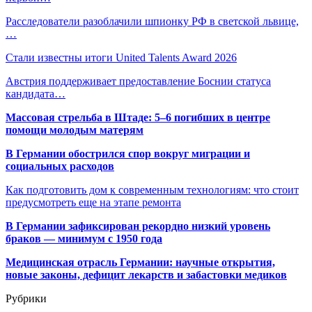
Расследователи разоблачили шпионку РФ в светской львице,
…
Стали известны итоги United Talents Award 2026
Австрия поддерживает предоставление Боснии статуса
кандидата…
Массовая стрельба в Штаде: 5–6 погибших в центре
помощи молодым матерям
В Германии обострился спор вокруг миграции и
социальных расходов
Как подготовить дом к современным технологиям: что стоит
предусмотреть еще на этапе ремонта
В Германии зафиксирован рекордно низкий уровень
браков — минимум с 1950 года
Медицинская отрасль Германии: научные открытия,
новые законы, дефицит лекарств и забастовки медиков
Рубрики