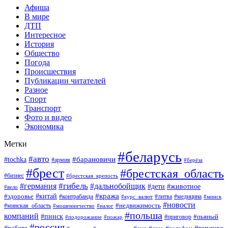
Афиша
В мире
ДТП
Интересное
История
Общество
Погода
Происшествия
Публикации читателей
Разное
Спорт
Транспорт
Фото и видео
Экономика
Метки
#беларусь
#авто
#барановичи
#tochka
#армия
#берёза
#брест
#брестская_область
#бизнес
#брестская_крепость
#гибель
#дальнобойщик
#германия
#дети
#животное
#вело
#кража
#китай
#здоровье
#литва
#медицина
#контрабанда
#курс_валют
#минск
#новости
#минская_область
#недвижимость
#мошенничество
#налог
#польша
компаний
#пинск
#приговор
#пьяный
#подорожание
#пожар
#россия