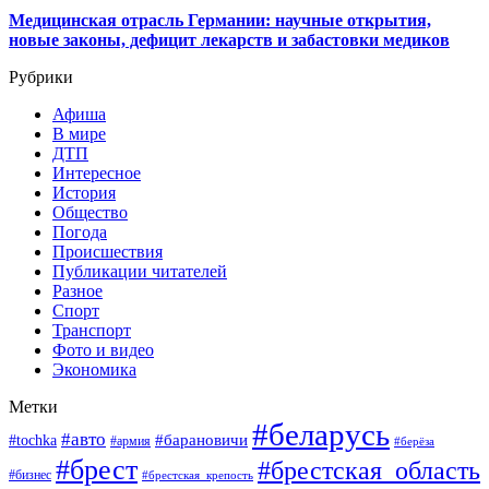
Медицинская отрасль Германии: научные открытия,
новые законы, дефицит лекарств и забастовки медиков
Рубрики
Афиша
В мире
ДТП
Интересное
История
Общество
Погода
Происшествия
Публикации читателей
Разное
Спорт
Транспорт
Фото и видео
Экономика
Метки
#беларусь
#авто
#барановичи
#tochka
#армия
#берёза
#брест
#брестская_область
#бизнес
#брестская_крепость