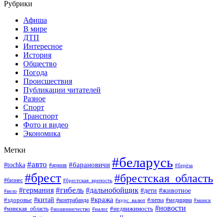
Рубрики
Афиша
В мире
ДТП
Интересное
История
Общество
Погода
Происшествия
Публикации читателей
Разное
Спорт
Транспорт
Фото и видео
Экономика
Метки
#беларусь
#авто
#барановичи
#tochka
#армия
#берёза
#брест
#брестская_область
#бизнес
#брестская_крепость
#гибель
#дальнобойщик
#германия
#дети
#животное
#вело
#кража
#китай
#здоровье
#литва
#медицина
#контрабанда
#курс_валют
#минск
#новости
#минская_область
#недвижимость
#мошенничество
#налог