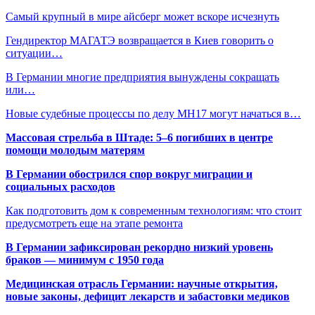
Самый крупный в мире айсберг может вскоре исчезнуть
Гендиректор МАГАТЭ возвращается в Киев говорить о
ситуации…
В Германии многие предприятия вынуждены сокращать
или…
Новые судебные процессы по делу МН17 могут начаться в…
Массовая стрельба в Штаде: 5–6 погибших в центре
помощи молодым матерям
В Германии обострился спор вокруг миграции и
социальных расходов
Как подготовить дом к современным технологиям: что стоит
предусмотреть еще на этапе ремонта
В Германии зафиксирован рекордно низкий уровень
браков — минимум с 1950 года
Медицинская отрасль Германии: научные открытия,
новые законы, дефицит лекарств и забастовки медиков