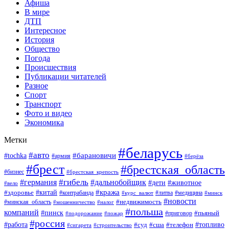
Афиша
В мире
ДТП
Интересное
История
Общество
Погода
Происшествия
Публикации читателей
Разное
Спорт
Транспорт
Фото и видео
Экономика
Метки
#беларусь
#авто
#барановичи
#tochka
#армия
#берёза
#брест
#брестская_область
#бизнес
#брестская_крепость
#гибель
#дальнобойщик
#германия
#дети
#животное
#вело
#кража
#китай
#здоровье
#литва
#медицина
#контрабанда
#курс_валют
#минск
#новости
#минская_область
#недвижимость
#мошенничество
#налог
#польша
компаний
#пинск
#приговор
#пьяный
#подорожание
#пожар
#россия
#работа
#суд
#сша
#телефон
#топливо
#сигарета
#строительство