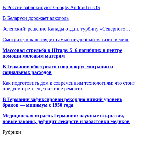
В России заблокируют Google, Android и iOS
В Беларуси дорожает алкоголь
Зеленский: решение Канады отдать турбину «Северного…
Смотрите, как выглядит самый неудобный магазин в мире
Массовая стрельба в Штаде: 5–6 погибших в центре
помощи молодым матерям
В Германии обострился спор вокруг миграции и
социальных расходов
Как подготовить дом к современным технологиям: что стоит
предусмотреть еще на этапе ремонта
В Германии зафиксирован рекордно низкий уровень
браков — минимум с 1950 года
Медицинская отрасль Германии: научные открытия,
новые законы, дефицит лекарств и забастовки медиков
Рубрики