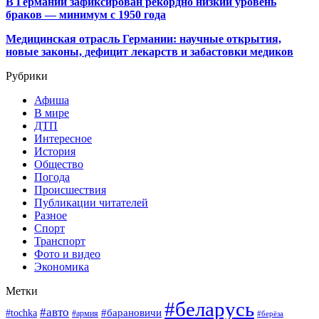
В Германии зафиксирован рекордно низкий уровень
браков — минимум с 1950 года
Медицинская отрасль Германии: научные открытия,
новые законы, дефицит лекарств и забастовки медиков
Рубрики
Афиша
В мире
ДТП
Интересное
История
Общество
Погода
Происшествия
Публикации читателей
Разное
Спорт
Транспорт
Фото и видео
Экономика
Метки
#беларусь
#авто
#барановичи
#tochka
#армия
#берёза