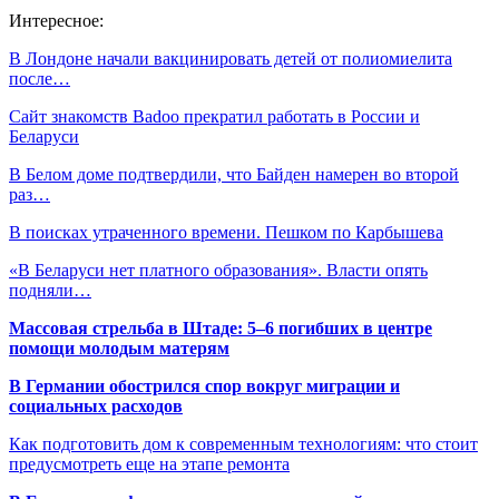
Интересное:
В Лондоне начали вакцинировать детей от полиомиелита
после…
Сайт знакомств Badoo прекратил работать в России и
Беларуси
В Белом доме подтвердили, что Байден намерен во второй
раз…
В поисках утраченного времени. Пешком по Карбышева
«В Беларуси нет платного образования». Власти опять
подняли…
Массовая стрельба в Штаде: 5–6 погибших в центре
помощи молодым матерям
В Германии обострился спор вокруг миграции и
социальных расходов
Как подготовить дом к современным технологиям: что стоит
предусмотреть еще на этапе ремонта