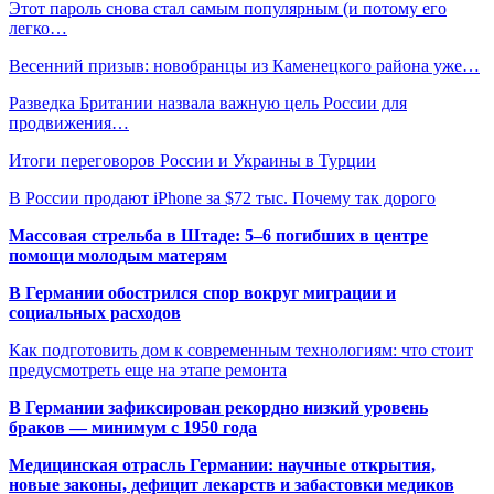
Этот пароль снова стал самым популярным (и потому его
легко…
Весенний призыв: новобранцы из Каменецкого района уже…
Разведка Британии назвала важную цель России для
продвижения…
Итоги переговоров России и Украины в Турции
В России продают iPhone за $72 тыс. Почему так дорого
Массовая стрельба в Штаде: 5–6 погибших в центре
помощи молодым матерям
В Германии обострился спор вокруг миграции и
социальных расходов
Как подготовить дом к современным технологиям: что стоит
предусмотреть еще на этапе ремонта
В Германии зафиксирован рекордно низкий уровень
браков — минимум с 1950 года
Медицинская отрасль Германии: научные открытия,
новые законы, дефицит лекарств и забастовки медиков