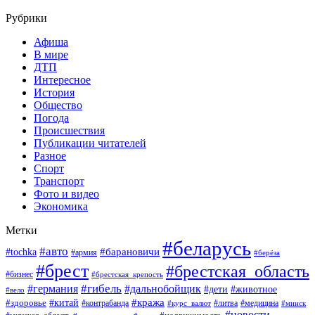
Рубрики
Афиша
В мире
ДТП
Интересное
История
Общество
Погода
Происшествия
Публикации читателей
Разное
Спорт
Транспорт
Фото и видео
Экономика
Метки
#беларусь
#авто
#барановичи
#tochka
#армия
#берёза
#брест
#брестская_область
#бизнес
#брестская_крепость
#гибель
#дальнобойщик
#германия
#дети
#животное
#вело
#кража
#китай
#здоровье
#литва
#медицина
#контрабанда
#курс_валют
#минск
#новости