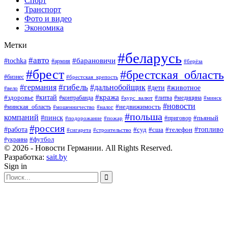
Спорт
Транспорт
Фото и видео
Экономика
Метки
#беларусь
#авто
#барановичи
#tochka
#армия
#берёза
#брест
#брестская_область
#бизнес
#брестская_крепость
#гибель
#дальнобойщик
#германия
#дети
#животное
#вело
#кража
#китай
#здоровье
#литва
#медицина
#контрабанда
#курс_валют
#минск
#новости
#минская_область
#недвижимость
#мошенничество
#налог
#польша
компаний
#пинск
#приговор
#пьяный
#подорожание
#пожар
#россия
#работа
#суд
#сша
#телефон
#топливо
#сигарета
#строительство
#футбол
#украина
© 2026 - Новости Германии. All Rights Reserved.
Разработка:
sait.by
Sign in