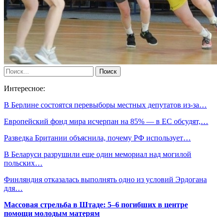
Интересное:
В Берлине состоятся перевыборы местных депутатов из-за…
Европейский фонд мира исчерпан на 85% — в ЕС обсудят,…
Разведка Британии объяснила, почему РФ использует…
В Беларуси разрушили еще один мемориал над могилой
польских…
Финляндия отказалась выполнять одно из условий Эрдогана
для…
Массовая стрельба в Штаде: 5–6 погибших в центре
помощи молодым матерям