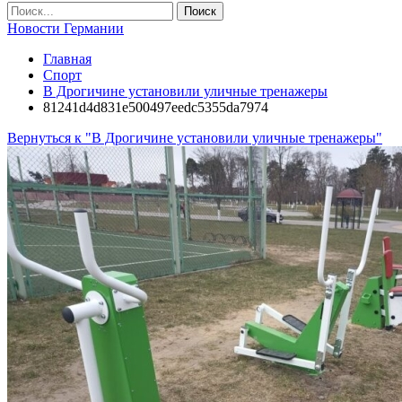
Новости Германии
Главная
Спорт
В Дрогичине установили уличные тренажеры
81241d4d831e500497eedc5355da7974
Вернуться к "В Дрогичине установили уличные тренажеры"