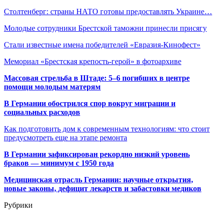
Столтенберг: страны НАТО готовы предоставлять Украине…
Молодые сотрудники Брестской таможни принесли присягу
Стали известные имена победителей «Евразия-Кинофест»
Мемориал «Брестская крепость-герой» в фотоархиве
Массовая стрельба в Штаде: 5–6 погибших в центре
помощи молодым матерям
В Германии обострился спор вокруг миграции и
социальных расходов
Как подготовить дом к современным технологиям: что стоит
предусмотреть еще на этапе ремонта
В Германии зафиксирован рекордно низкий уровень
браков — минимум с 1950 года
Медицинская отрасль Германии: научные открытия,
новые законы, дефицит лекарств и забастовки медиков
Рубрики