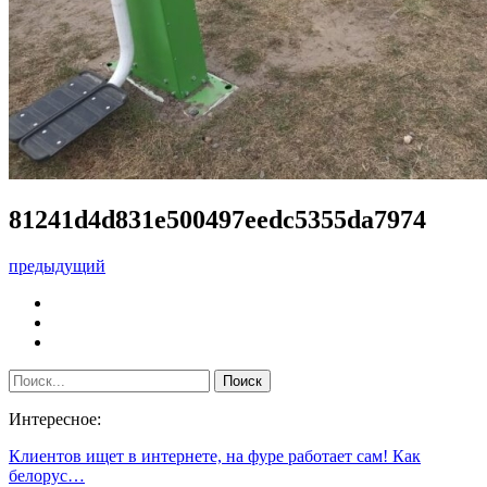
81241d4d831e500497eedc5355da7974
предыдущий
Интересное:
Клиентов ищет в интернете, на фуре работает сам! Как
белорус…