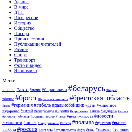
Афиша
В мире
ДТП
Интересное
История
Общество
Погода
Происшествия
Публикации читателей
Разное
Спорт
Транспорт
Фото и видео
Экономика
Метки
#беларусь
#авто
#барановичи
#tochka
#армия
#берёза
#брест
#брестская_область
#бизнес
#брестская_крепость
#гибель
#дальнобойщик
#германия
#дети
#животное
#вело
#кража
#китай
#здоровье
#литва
#медицина
#контрабанда
#курс_валют
#минск
#новости
#минская_область
#недвижимость
#мошенничество
#налог
#польша
компаний
#пинск
#приговор
#пьяный
#подорожание
#пожар
#россия
#работа
#суд
#сша
#телефон
#топливо
#сигарета
#строительство