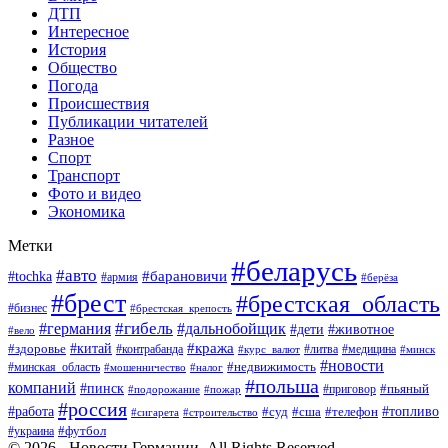
ДТП
Интересное
История
Общество
Погода
Происшествия
Публикации читателей
Разное
Спорт
Транспорт
Фото и видео
Экономика
Метки
#беларусь
#авто
#барановичи
#tochka
#армия
#берёза
#брест
#брестская_область
#бизнес
#брестская_крепость
#гибель
#дальнобойщик
#германия
#дети
#животное
#вело
#кража
#китай
#здоровье
#литва
#медицина
#контрабанда
#курс_валют
#минск
#новости
#минская_область
#недвижимость
#мошенничество
#налог
#польша
компаний
#пинск
#приговор
#пьяный
#подорожание
#пожар
#россия
#работа
#суд
#сша
#телефон
#топливо
#сигарета
#строительство
#футбол
#украина
© 2026 - Новости Германии. All Rights Reserved.