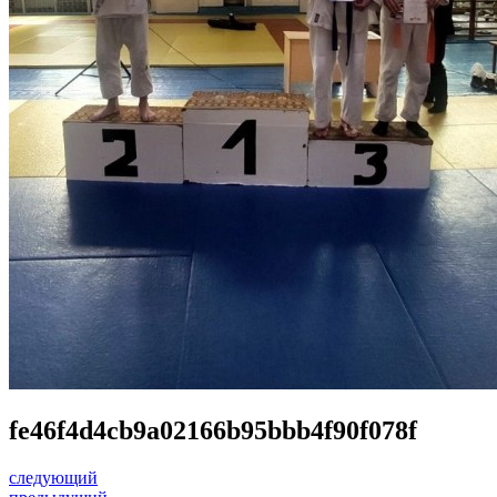
fe46f4d4cb9a02166b95bbb4f90f078f
следующий