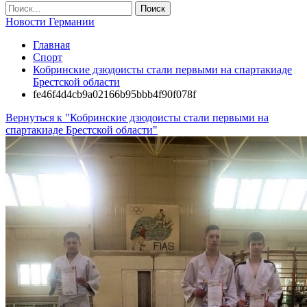
Новости Германии
Главная
Спорт
Кобринские дзюдоисты стали первыми на спартакиаде
Брестской области
fe46f4d4cb9a02166b95bbb4f90f078f
Вернуться к "Кобринские дзюдоисты стали первыми на
спартакиаде Брестской области"