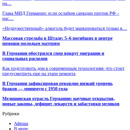
на…
Глава МИД Германии: если ослабим санкции против РФ –
нас…
«Недружественный» алкоголь будет маркироваться только в…
Массовая стрельба в Штаде: 5–6 погибших в центре
помощи молодым матерям
В Германии обострился спор вокруг миграции и
социальных расходов
Как подготовить дом к современным технологиям: что стоит
предусмотреть еще на этапе ремонта
В Германии зафиксирован рекордно низкий уровень
браков — минимум с 1950 года
Медицинская отрасль Германии: научные открытия,
новые законы, дефицит лекарств и забастовки медиков
Рубрики
Афиша
В мире