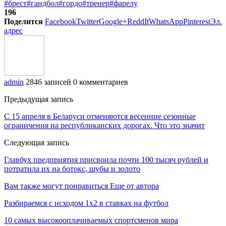
#брест
#гандбол
#гордо
#тренер
#фарелу
196
Поделится
Facebook
Twitter
Google+
ReddIt
WhatsApp
Pinterest
Эл.
адрес
admin
2846 записей
0 комментариев
Предыдущая запись
С 15 апреля в Беларуси отменяются весенние сезонные
ограничения на республиканских дорогах. Что это значит
Следующая запись
Главбух предприятия присвоила почти 100 тысяч рублей и
потратила их на ботокс, шубы и золото
Вам также могут понравиться
Еще от автора
Разбираемся с исходом 1х2 в ставках на футбол
10 самых высокооплачиваемых спортсменов мира