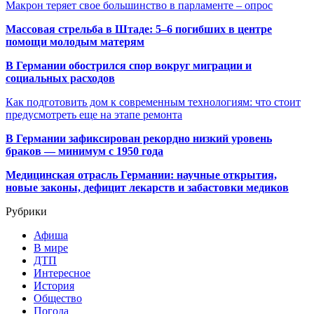
Макрон теряет свое большинство в парламенте – опрос
Массовая стрельба в Штаде: 5–6 погибших в центре
помощи молодым матерям
В Германии обострился спор вокруг миграции и
социальных расходов
Как подготовить дом к современным технологиям: что стоит
предусмотреть еще на этапе ремонта
В Германии зафиксирован рекордно низкий уровень
браков — минимум с 1950 года
Медицинская отрасль Германии: научные открытия,
новые законы, дефицит лекарств и забастовки медиков
Рубрики
Афиша
В мире
ДТП
Интересное
История
Общество
Погода