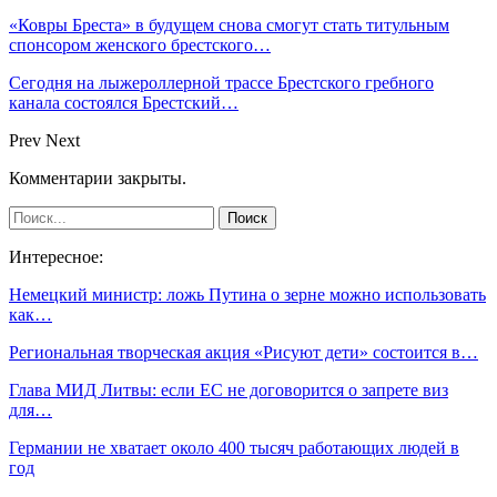
«Ковры Бреста» в будущем снова смогут стать титульным
спонсором женского брестского…
Сегодня на лыжероллерной трассе Брестского гребного
канала состоялся Брестский…
Prev
Next
Комментарии закрыты.
Интересное:
Немецкий министр: ложь Путина о зерне можно использовать
как…
Региональная творческая акция «Рисуют дети» состоится в…
Глава МИД Литвы: если ЕС не договорится о запрете виз
для…
Германии не хватает около 400 тысяч работающих людей в
год