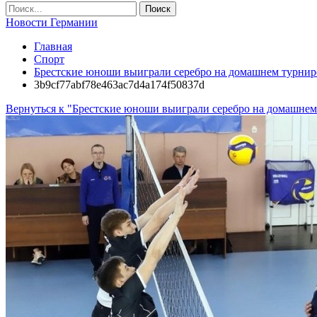
Новости Германии
Главная
Спорт
Брестские юноши выиграли серебро на домашнем турнир
3b9cf77abf78e463ac7d4a174f50837d
Вернуться к "Брестские юноши выиграли серебро на домашнем