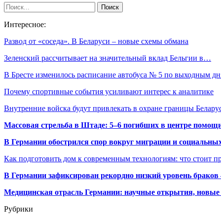
Интересное:
Развод от «соседа». В Беларуси – новые схемы обмана
Зеленский рассчитывает на значительный вклад Бельгии в…
В Бресте изменилось расписание автобуса № 5 по выходным д
Почему спортивные события усиливают интерес к аналитике
Внутренние войска будут привлекать в охране границы Белару
Массовая стрельба в Штаде: 5–6 погибших в центре помо
В Германии обострился спор вокруг миграции и социальных
Как подготовить дом к современным технологиям: что стоит пр
В Германии зафиксирован рекордно низкий уровень браков
Медицинская отрасль Германии: научные открытия, новые 
Рубрики