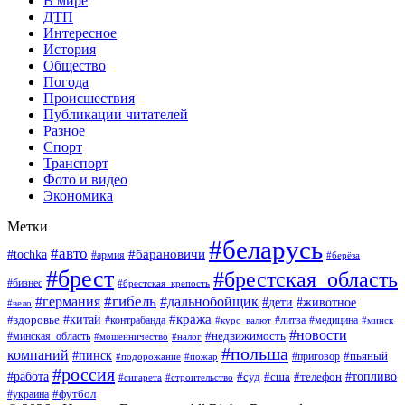
В мире
ДТП
Интересное
История
Общество
Погода
Происшествия
Публикации читателей
Разное
Спорт
Транспорт
Фото и видео
Экономика
Метки
#беларусь
#авто
#барановичи
#tochka
#армия
#берёза
#брест
#брестская_область
#бизнес
#брестская_крепость
#гибель
#дальнобойщик
#германия
#дети
#животное
#вело
#кража
#китай
#здоровье
#литва
#медицина
#контрабанда
#курс_валют
#минск
#новости
#минская_область
#недвижимость
#мошенничество
#налог
#польша
компаний
#пинск
#приговор
#пьяный
#подорожание
#пожар
#россия
#работа
#суд
#сша
#телефон
#топливо
#сигарета
#строительство
#футбол
#украина