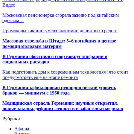
Видео
Московская пенсионерка сгорела заживо под китайским
одеялом…
Промокоды как инстумент экономии денежных средств
Массовая стрельба в Штаде: 5–6 погибших в центре
помощи молодым матерям
В Германии обострился спор вокруг миграции и
социальных расходов
Как подготовить дом к современным технологиям: что стоит
предусмотреть еще на этапе ремонта
В Германии зафиксирован рекордно низкий уровень
браков — минимум с 1950 года
Медицинская отрасль Германии: научные открытия,
новые законы, дефицит лекарств и забастовки медиков
Рубрики
Афиша