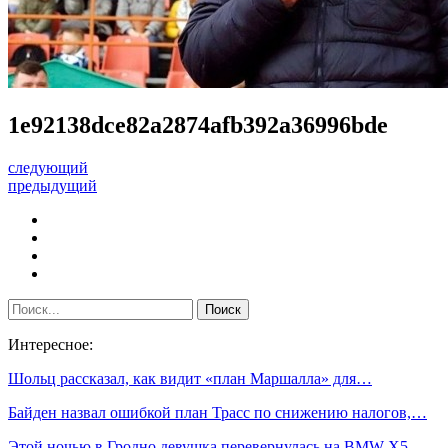
1e92138dce82a2874afb392a36996bde
следующий
предыдущий
Интересное:
Шольц рассказал, как видит «план Маршалла» для…
Байден назвал ошибкой план Трасс по снижению налогов,…
Этой ночью в Гродно девушка перевернулась на BMW X5.