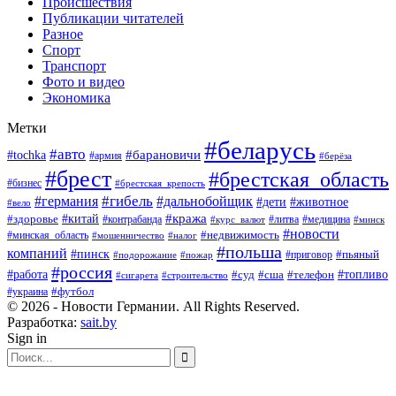
Происшествия
Публикации читателей
Разное
Спорт
Транспорт
Фото и видео
Экономика
Метки
#беларусь
#авто
#барановичи
#tochka
#армия
#берёза
#брест
#брестская_область
#бизнес
#брестская_крепость
#гибель
#дальнобойщик
#германия
#дети
#животное
#вело
#кража
#китай
#здоровье
#литва
#медицина
#контрабанда
#курс_валют
#минск
#новости
#минская_область
#недвижимость
#мошенничество
#налог
#польша
компаний
#пинск
#приговор
#пьяный
#подорожание
#пожар
#россия
#работа
#суд
#сша
#телефон
#топливо
#сигарета
#строительство
#футбол
#украина
© 2026 - Новости Германии. All Rights Reserved.
Разработка:
sait.by
Sign in