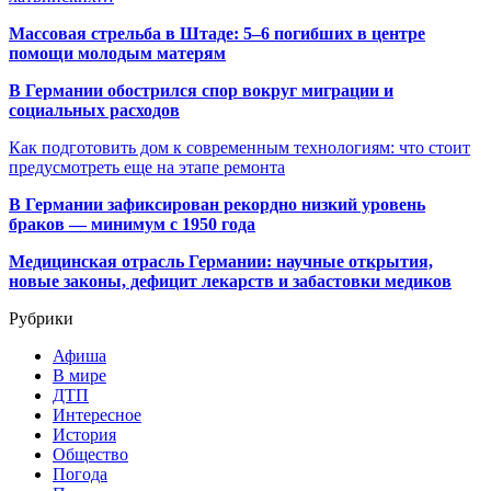
Массовая стрельба в Штаде: 5–6 погибших в центре
помощи молодым матерям
В Германии обострился спор вокруг миграции и
социальных расходов
Как подготовить дом к современным технологиям: что стоит
предусмотреть еще на этапе ремонта
В Германии зафиксирован рекордно низкий уровень
браков — минимум с 1950 года
Медицинская отрасль Германии: научные открытия,
новые законы, дефицит лекарств и забастовки медиков
Рубрики
Афиша
В мире
ДТП
Интересное
История
Общество
Погода