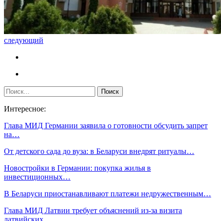
следующий
Интересное:
Глава МИД Германии заявила о готовности обсудить запрет
на…
От детского сада до вуза: в Беларуси внедрят ритуалы…
Новостройки в Германии: покупка жилья в
инвестиционных…
В Беларуси приостанавливают платежи недружественным…
Глава МИД Латвии требует объяснений из-за визита
латвийских…