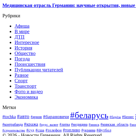
Медицинская отрасль Германии: научные открытия, новые 
Рубрики
Афиша
В мире
ДТП
Интересное
История
Общество
Погода
Происшествия
Публикации читателей
Разное
Спорт
Транспорт
Фото и видео
Экономика
Метки
#беларусь
#авто
#барановичи
#tochka
#армия
#бизнес
#берёза
#кража
#литва
#медицина
#минская_область
#контрабанда
#курс_валют
#минск
#мо
#суд
#сша
#телефон
#топливо
#футбол
#украина
#строительство
© 2026 - Новости Германии. All Rights Reserved.