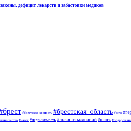
законы, дефицит лекарств и забастовки медиков
#брест
#брестская_область
#ге
#брестская_крепость
#вело
#новости компаний
#пинск
#недвижимость
шенничество
#налог
#подорожан