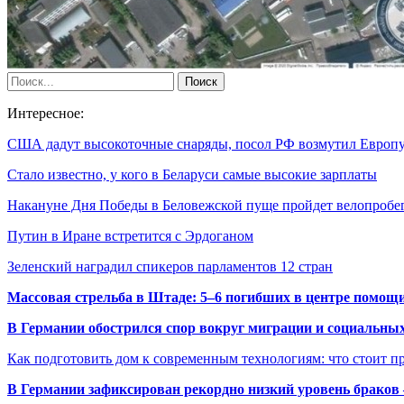
Интересное:
США дадут высокоточные снаряды, посол РФ возмутил Евро
Стало известно, у кого в Беларуси самые высокие зарплаты
Накануне Дня Победы в Беловежской пуще пройдет велопроб
Путин в Иране встретится с Эрдоганом
Зеленский наградил спикеров парламентов 12 стран
Массовая стрельба в Штаде: 5–6 погибших в центре помо
В Германии обострился спор вокруг миграции и социальных
Как подготовить дом к современным технологиям: что стоит пр
В Германии зафиксирован рекордно низкий уровень браков