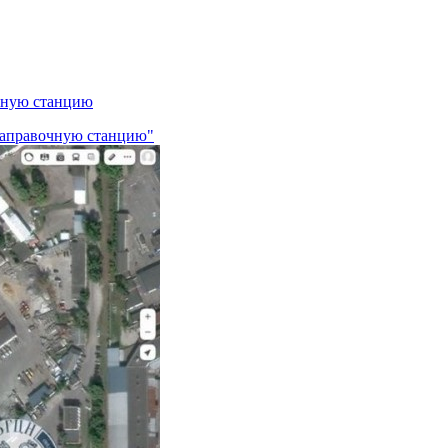
очную станцию
озаправочную станцию"