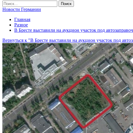
Новости Германии
Главная
Разное
В Бресте выставили на аукцион участок под автозаправ
Вернуться к "В Бресте выставили на аукцион участок под авт