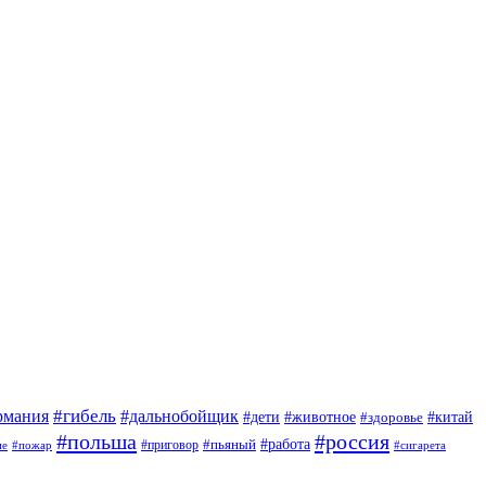
#гибель
#дальнобойщик
рмания
#дети
#животное
#китай
#здоровье
#польша
#россия
#работа
#приговор
#пьяный
ие
#пожар
#сигарета