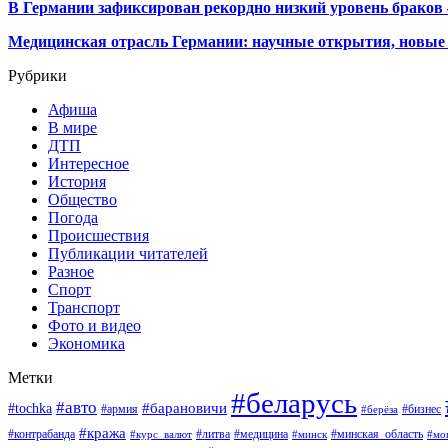
В Германии зафиксирован рекордно низкий уровень браков
Медицинская отрасль Германии: научные открытия, новые 
Рубрики
Афиша
В мире
ДТП
Интересное
История
Общество
Погода
Происшествия
Публикации читателей
Разное
Спорт
Транспорт
Фото и видео
Экономика
Метки
#беларусь
#авто
#барановичи
#tochka
#армия
#бизнес
#берёза
#кража
#литва
#медицина
#минская_область
#контрабанда
#курс_валют
#минск
#мо