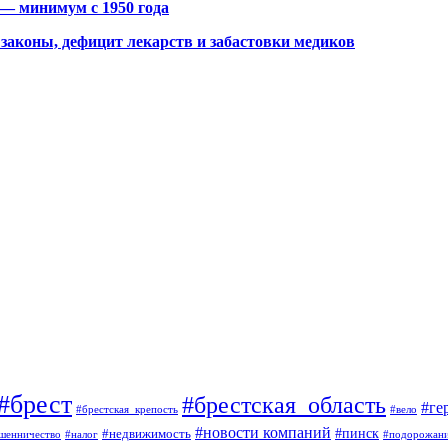
 — минимум с 1950 года
законы, дефицит лекарств и забастовки медиков
#брест
#брестская_область
#ге
#брестская_крепость
#вело
#новости компаний
#пинск
#недвижимость
шенничество
#налог
#подорожан