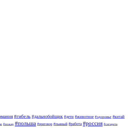
#гибель
#дальнобойщик
рмания
#дети
#животное
#китай
#здоровье
#польша
#россия
#работа
#приговор
#пьяный
ие
#пожар
#сигарета