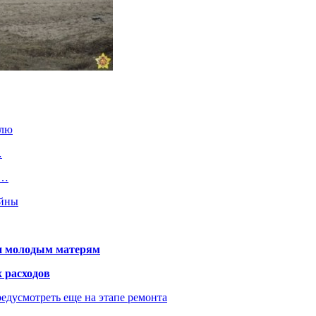
елю
…
т…
ойны
щи молодым матерям
 расходов
едусмотреть еще на этапе ремонта