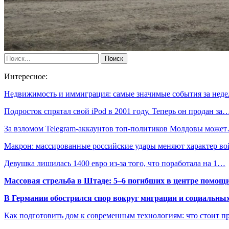
Интересное:
Недвижимость и иммиграция: самые значимые события за нед
Подросток спрятал свой iPod в 2001 году. Теперь он продан за
За взломом Telegram-аккаунтов топ-политиков Молдовы може
Макрон: массированные российские удары меняют характер в
Девушка лишилась 1400 евро из-за того, что поработала на 1…
Массовая стрельба в Штаде: 5–6 погибших в центре помо
В Германии обострился спор вокруг миграции и социальных
Как подготовить дом к современным технологиям: что стоит пр