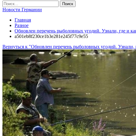
Новости Германии
Главная
Разное
Обновлен перечень рыболовных угодий. Узнали, где и к
a501eb8f230ce1b3e281e245f77c9e55
Вернуться к "Обновлен перечень рыболовных угодий. Узнали, 