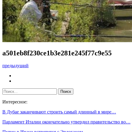
a501eb8f230ce1b3e281e245f77c9e55
предыдущий
Интересное:
В Дубае заканчивают строить самый длинный в мире…
Парламент Италии окончательно утвердил правительство во…
Путин в Иране встретится с Эрдоганом