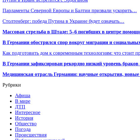
Парламенты Северной Европы и Балтии призвали ускорить…
Столтенберг: победа Путина в Украине будет означать…
Массовая стрельба в Штаде: 5–6 погибших в центре помо
В Германии обострился спор вокруг миграции и социальных
Как подготовить дом к современным технологиям: что стоит пр
В Германии зафиксирован рекордно низкий уровень браков
Медицинская отрасль Германии: научные открытия, новые 
Рубрики
Афиша
В мире
ДТП
Интересное
История
Общество
Погода
Происшествия