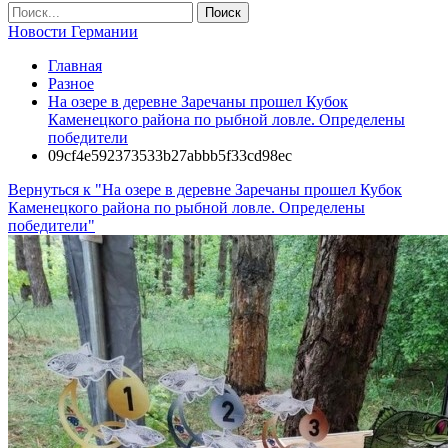
Новости Германии
Главная
Разное
На озере в деревне Заречаны прошел Кубок
Каменецкого района по рыбной ловле. Определены
победители
09cf4e592373533b27abbb5f33cd98ec
Вернуться к "На озере в деревне Заречаны прошел Кубок
Каменецкого района по рыбной ловле. Определены
победители"