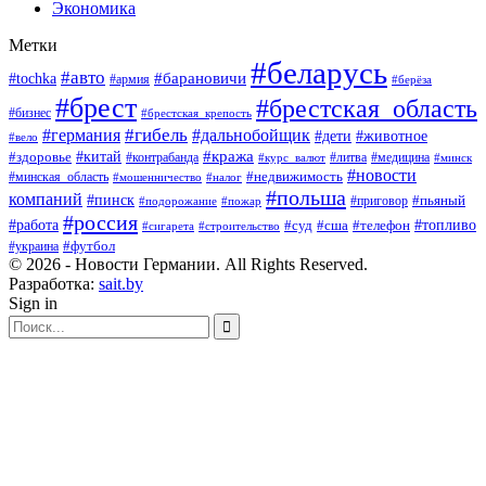
Экономика
Метки
#беларусь
#авто
#барановичи
#tochka
#армия
#берёза
#брест
#брестская_область
#бизнес
#брестская_крепость
#гибель
#дальнобойщик
#германия
#дети
#животное
#вело
#кража
#китай
#здоровье
#литва
#медицина
#контрабанда
#курс_валют
#минск
#новости
#минская_область
#недвижимость
#мошенничество
#налог
#польша
компаний
#пинск
#приговор
#пьяный
#подорожание
#пожар
#россия
#работа
#суд
#сша
#телефон
#топливо
#сигарета
#строительство
#футбол
#украина
© 2026 - Новости Германии. All Rights Reserved.
Разработка:
sait.by
Sign in