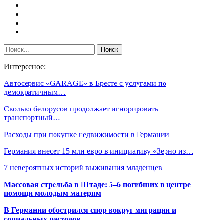
Интересное:
Автосервис «GARAGE» в Бресте с услугами по
демократичным…
Сколько белорусов продолжает игнорировать
транспортный…
Расходы при покупке недвижимости в Германии
Германия внесет 15 млн евро в инициативу «Зерно из…
7 невероятных историй выживания младенцев
Массовая стрельба в Штаде: 5–6 погибших в центре
помощи молодым матерям
В Германии обострился спор вокруг миграции и
социальных расходов