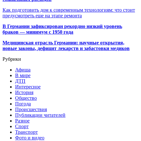
Как подготовить дом к современным технологиям: что стоит
предусмотреть еще на этапе ремонта
В Германии зафиксирован рекордно низкий уровень
браков — минимум с 1950 года
Медицинская отрасль Германии: научные открытия,
новые законы, дефицит лекарств и забастовки медиков
Рубрики
Афиша
В мире
ДТП
Интересное
История
Общество
Погода
Происшествия
Публикации читателей
Разное
Спорт
Транспорт
Фото и видео