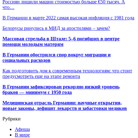
Россиян лишили машин стоимостью больше €50 тысяч. А
что…
В Германии в марте 2022 самая высокая инфляция с 1981 года
Белорусы ринулись в МИД за апостилями – зачем?
Массовая стрельба в Штаде: 5–6 погибших в центре
помощи молодым матерям
В Германии обострился спор вокруг миграции и
социальных расходов
Как подготовить дом к современным технологиям: что стоит
предусмотреть еще на этапе ремонта
В Германии зафиксирован рекордно низкий уровень
браков — минимум с 1950 года
Медицинская отрасль Германии: научные открытия,
новые законы, дефицит лекарств и забастовки медиков
Рубрики
Афиша
В мире