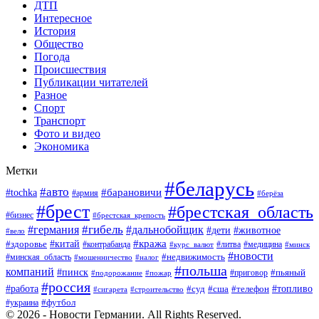
ДТП
Интересное
История
Общество
Погода
Происшествия
Публикации читателей
Разное
Спорт
Транспорт
Фото и видео
Экономика
Метки
#беларусь
#авто
#барановичи
#tochka
#армия
#берёза
#брест
#брестская_область
#бизнес
#брестская_крепость
#гибель
#дальнобойщик
#германия
#дети
#животное
#вело
#кража
#китай
#здоровье
#литва
#медицина
#контрабанда
#курс_валют
#минск
#новости
#минская_область
#недвижимость
#мошенничество
#налог
#польша
компаний
#пинск
#приговор
#пьяный
#подорожание
#пожар
#россия
#работа
#суд
#сша
#телефон
#топливо
#сигарета
#строительство
#футбол
#украина
© 2026 - Новости Германии. All Rights Reserved.