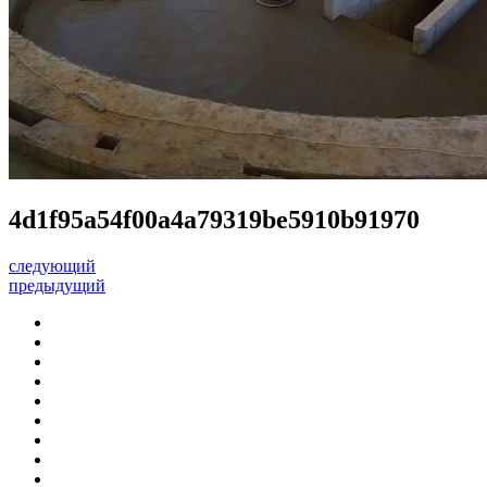
4d1f95a54f00a4a79319be5910b91970
следующий
предыдущий