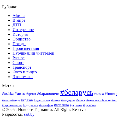
Рубрики
Афиша
В мире
ДТП
Интересное
История
Общество
Погода
Происшествия
Публикации читателей
Разное
Спорт
Транспорт
Фото и видео
Экономика
Метки
#беларусь
#авто
#барановичи
#tochka
#армия
#бизнес
#берёза
#кража
#литва
#медицина
#минская_область
#контрабанда
#курс_валют
#минск
#мо
#суд
#сша
#телефон
#топливо
#футбол
#украина
#строительство
© 2026 - Новости Германии. All Rights Reserved.
Разработка:
sait.by