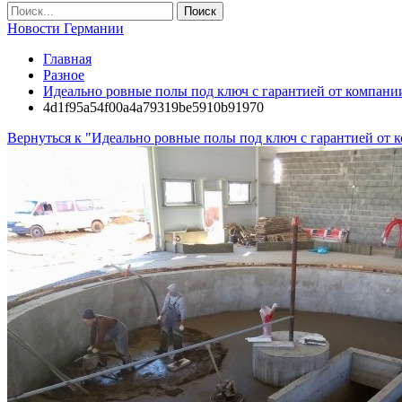
Новости Германии
Главная
Разное
Идеально ровные полы под ключ с гарантией от компании
4d1f95a54f00a4a79319be5910b91970
Вернуться к "Идеально ровные полы под ключ с гарантией от 