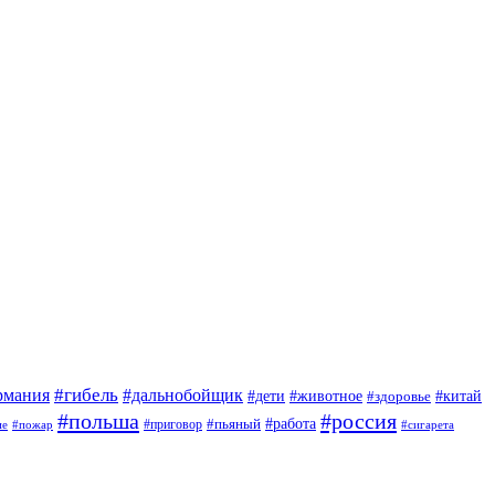
#гибель
#дальнобойщик
рмания
#дети
#животное
#китай
#здоровье
#польша
#россия
#работа
#приговор
#пьяный
ие
#пожар
#сигарета