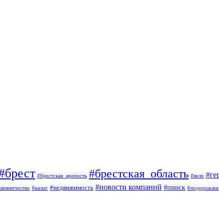
#брест
#брестская_область
#ге
#брестская_крепость
#вело
#новости компаний
#пинск
#недвижимость
шенничество
#налог
#подорожан