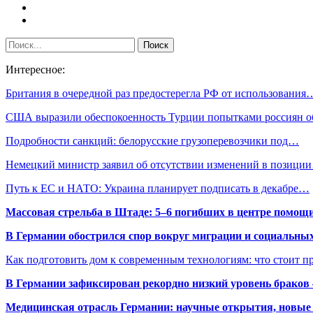
Интересное:
Британия в очередной раз предостерегла РФ от использования
США выразили обеспокоенность Турции попытками россиян 
Подробности санкций: белорусские грузоперевозчики под…
Немецкий министр заявил об отсутствии изменений в позици
Путь к ЕС и НАТО: Украина планирует подписать в декабре…
Массовая стрельба в Штаде: 5–6 погибших в центре помо
В Германии обострился спор вокруг миграции и социальных
Как подготовить дом к современным технологиям: что стоит пр
В Германии зафиксирован рекордно низкий уровень браков
Медицинская отрасль Германии: научные открытия, новые 