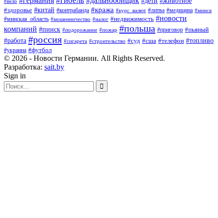
#гибель
#дальнобойщик
#германия
#дети
#животное
#вело
#кража
#китай
#здоровье
#литва
#медицина
#контрабанда
#курс_валют
#минск
#новости
#минская_область
#недвижимость
#мошенничество
#налог
#польша
компаний
#пинск
#приговор
#пьяный
#подорожание
#пожар
#россия
#работа
#суд
#сша
#телефон
#топливо
#сигарета
#строительство
#футбол
#украина
© 2026 - Новости Германии. All Rights Reserved.
Разработка:
sait.by
Sign in