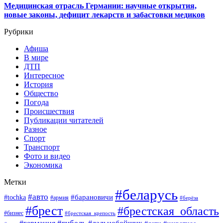
Медицинская отрасль Германии: научные открытия,
новые законы, дефицит лекарств и забастовки медиков
Рубрики
Афиша
В мире
ДТП
Интересное
История
Общество
Погода
Происшествия
Публикации читателей
Разное
Спорт
Транспорт
Фото и видео
Экономика
Метки
#беларусь
#авто
#барановичи
#tochka
#армия
#берёза
#брест
#брестская_область
#бизнес
#брестская_крепость