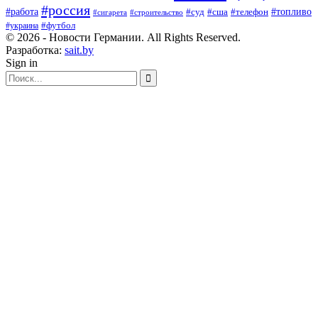
#россия
#работа
#суд
#сша
#телефон
#топливо
#сигарета
#строительство
#футбол
#украина
© 2026 - Новости Германии. All Rights Reserved.
Разработка:
sait.by
Sign in