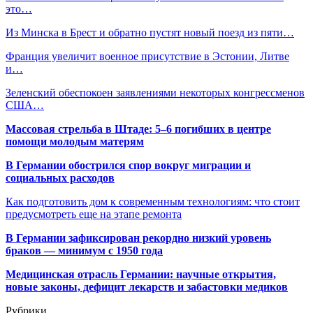
это…
Из Минска в Брест и обратно пустят новый поезд из пяти…
Франция увеличит военное присутствие в Эстонии, Литве
и…
Зеленский обеспокоен заявлениями некоторых конгрессменов
США…
Массовая стрельба в Штаде: 5–6 погибших в центре
помощи молодым матерям
В Германии обострился спор вокруг миграции и
социальных расходов
Как подготовить дом к современным технологиям: что стоит
предусмотреть еще на этапе ремонта
В Германии зафиксирован рекордно низкий уровень
браков — минимум с 1950 года
Медицинская отрасль Германии: научные открытия,
новые законы, дефицит лекарств и забастовки медиков
Рубрики