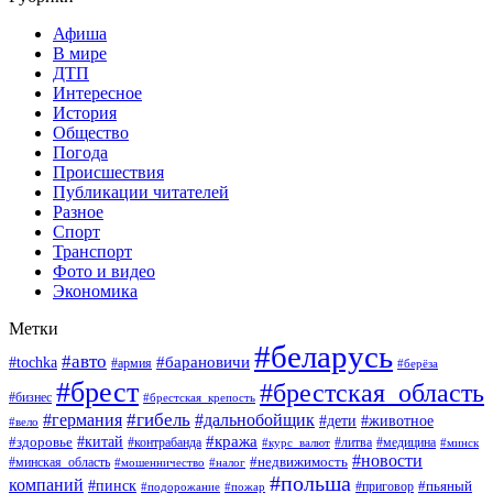
Афиша
В мире
ДТП
Интересное
История
Общество
Погода
Происшествия
Публикации читателей
Разное
Спорт
Транспорт
Фото и видео
Экономика
Метки
#беларусь
#авто
#барановичи
#tochka
#армия
#берёза
#брест
#брестская_область
#бизнес
#брестская_крепость
#гибель
#дальнобойщик
#германия
#дети
#животное
#вело
#кража
#китай
#здоровье
#литва
#медицина
#контрабанда
#курс_валют
#минск
#новости
#минская_область
#недвижимость
#мошенничество
#налог
#польша
компаний
#пинск
#приговор
#пьяный
#подорожание
#пожар