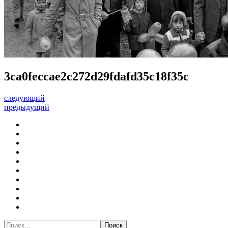
3ca0feccae2c272d29fdafd35c18f35c
следующий
предыдущий