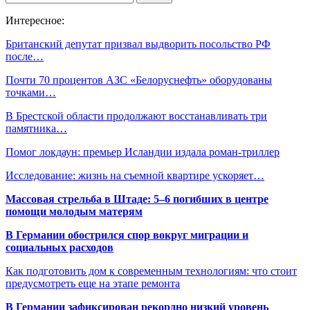
Интересное:
Британский депутат призвал выдворить посольство РФ
после…
Почти 70 процентов АЗС «Белоруснефть» оборудованы
точками…
В Брестской области продолжают восстанавливать три
памятника…
Помог локдаун: премьер Исландии издала роман-триллер
Исследование: жизнь на съемной квартире ускоряет…
Массовая стрельба в Штаде: 5–6 погибших в центре
помощи молодым матерям
В Германии обострился спор вокруг миграции и
социальных расходов
Как подготовить дом к современным технологиям: что стоит
предусмотреть еще на этапе ремонта
В Германии зафиксирован рекордно низкий уровень