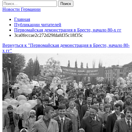
Новости Германии
Главная
Публикации читателей
Первомайская демонстрация в Бресте, начало 80-х гг
3ca0feccae2c272d29fdafd35c18f35c
Вернуться к "Первомайская демонстрация в Бресте, начало 80-
х гг"