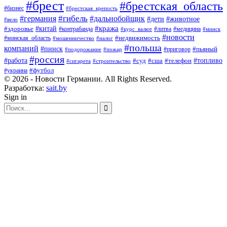
#брест
#брестская_область
#бизнес
#брестская_крепость
#гибель
#дальнобойщик
#германия
#дети
#животное
#вело
#кража
#китай
#здоровье
#литва
#медицина
#контрабанда
#курс_валют
#минск
#новости
#минская_область
#недвижимость
#мошенничество
#налог
#польша
компаний
#пинск
#приговор
#пьяный
#подорожание
#пожар
#россия
#работа
#суд
#сша
#телефон
#топливо
#сигарета
#строительство
#футбол
#украина
© 2026 - Новости Германии. All Rights Reserved.
Разработка:
sait.by
Sign in