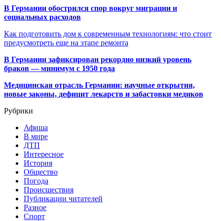
В Германии обострился спор вокруг миграции и
социальных расходов
Как подготовить дом к современным технологиям: что стоит
предусмотреть еще на этапе ремонта
В Германии зафиксирован рекордно низкий уровень
браков — минимум с 1950 года
Медицинская отрасль Германии: научные открытия,
новые законы, дефицит лекарств и забастовки медиков
Рубрики
Афиша
В мире
ДТП
Интересное
История
Общество
Погода
Происшествия
Публикации читателей
Разное
Спорт