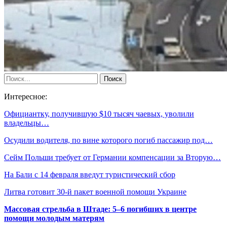
Интересное:
Официантку, получившую $10 тысяч чаевых, уволили
владельцы…
Осудили водителя, по вине которого погиб пассажир под…
Сейм Польши требует от Германии компенсации за Вторую…
На Бали с 14 февраля введут туристический сбор
Литва готовит 30-й пакет военной помощи Украине
Массовая стрельба в Штаде: 5–6 погибших в центре
помощи молодым матерям