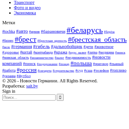
Транспорт
Фото и видео
Экономика
Метки
#беларусь
#авто
#барановичи
#tochka
#армия
#берёза
#брест
#брестская_область
#бизнес
#брестская_крепость
#гибель
#дальнобойщик
#германия
#дети
#животное
#вело
#кража
#китай
#здоровье
#литва
#медицина
#контрабанда
#курс_валют
#минск
#новости
#минская_область
#недвижимость
#мошенничество
#налог
#польша
компаний
#пинск
#приговор
#пьяный
#подорожание
#пожар
#россия
#работа
#суд
#сша
#телефон
#топливо
#сигарета
#строительство
#футбол
#украина
© 2026 - Новости Германии. All Rights Reserved.
Разработка:
sait.by
Sign in