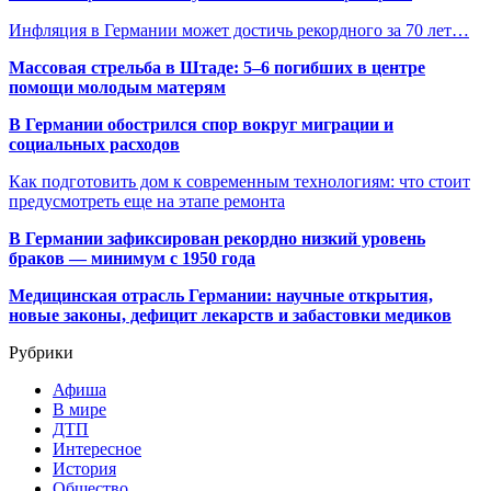
Инфляция в Германии может достичь рекордного за 70 лет…
Массовая стрельба в Штаде: 5–6 погибших в центре
помощи молодым матерям
В Германии обострился спор вокруг миграции и
социальных расходов
Как подготовить дом к современным технологиям: что стоит
предусмотреть еще на этапе ремонта
В Германии зафиксирован рекордно низкий уровень
браков — минимум с 1950 года
Медицинская отрасль Германии: научные открытия,
новые законы, дефицит лекарств и забастовки медиков
Рубрики
Афиша
В мире
ДТП
Интересное
История
Общество