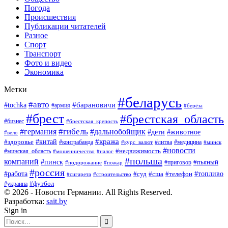
Погода
Происшествия
Публикации читателей
Разное
Спорт
Транспорт
Фото и видео
Экономика
Метки
#беларусь
#авто
#барановичи
#tochka
#армия
#берёза
#брест
#брестская_область
#бизнес
#брестская_крепость
#гибель
#дальнобойщик
#германия
#дети
#животное
#вело
#кража
#китай
#здоровье
#литва
#медицина
#контрабанда
#курс_валют
#минск
#новости
#минская_область
#недвижимость
#мошенничество
#налог
#польша
компаний
#пинск
#приговор
#пьяный
#подорожание
#пожар
#россия
#работа
#суд
#сша
#телефон
#топливо
#сигарета
#строительство
#футбол
#украина
© 2026 - Новости Германии. All Rights Reserved.
Разработка:
sait.by
Sign in