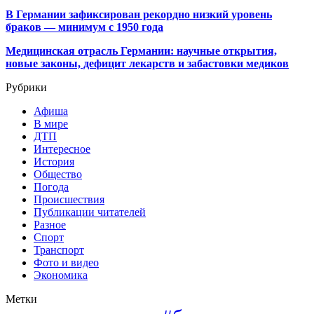
В Германии зафиксирован рекордно низкий уровень
браков — минимум с 1950 года
Медицинская отрасль Германии: научные открытия,
новые законы, дефицит лекарств и забастовки медиков
Рубрики
Афиша
В мире
ДТП
Интересное
История
Общество
Погода
Происшествия
Публикации читателей
Разное
Спорт
Транспорт
Фото и видео
Экономика
Метки