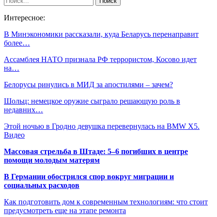
Интересное:
В Минэкономики рассказали, куда Беларусь перенаправит
более…
Ассамблея НАТО признала РФ террористом, Косово идет
на…
Белорусы ринулись в МИД за апостилями – зачем?
Шольц: немецкое оружие сыграло решающую роль в
недавних…
Этой ночью в Гродно девушка перевернулась на BMW X5.
Видео
Массовая стрельба в Штаде: 5–6 погибших в центре
помощи молодым матерям
В Германии обострился спор вокруг миграции и
социальных расходов
Как подготовить дом к современным технологиям: что стоит
предусмотреть еще на этапе ремонта