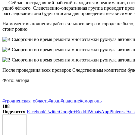
— Сейчас пострадавший рабочий находится в реанимации, сост
ушиб лёгкого. Следственно-оперативная группа проводит про
расследования она будет описана для проведения независимой
На момент выполнения работ сильного ветра в городе не было,
стоит ровно.
После проведения всех проверок Следственным комитетом буд
Фото: автора
#гродненская_область
#кран
#падение
#сморгонь
188
Поделится
Facebook
Twitter
Google+
ReddIt
WhatsApp
Pinterest
Эл. 