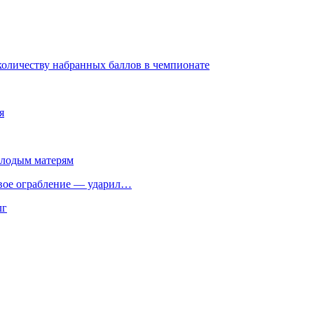
количеству набранных баллов в чемпионате
я
олодым матерям
свое ограбление — ударил…
лг