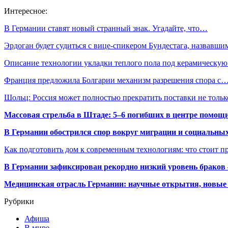
Интересное:
В Германии ставят новый странный знак. Угадайте, что…
Эрдоган будет судиться с вице-спикером Бундестага, назвавш
Описание технологии укладки теплого пола под керамическу
Франция предложила Болгарии механизм разрешения спора с
Шольц: Россия может полностью прекратить поставки не толь
Массовая стрельба в Штаде: 5–6 погибших в центре помо
В Германии обострился спор вокруг миграции и социальных
Как подготовить дом к современным технологиям: что стоит пр
В Германии зафиксирован рекордно низкий уровень браков
Медицинская отрасль Германии: научные открытия, новые 
Рубрики
Афиша
В мире