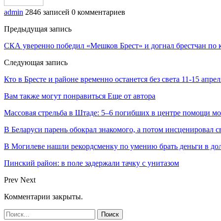
admin
2846 записей
0 комментариев
Предыдущая запись
СКА уверенно победил «Мешков Брест» и догнал брестчан по 
Следующая запись
Кто в Бресте и районе временно останется без света 11-15 апрел
Вам также могут понравиться
Еще от автора
Массовая стрельба в Штаде: 5–6 погибших в центре помощи м
В Беларуси парень обокрал знакомого, а потом инсценировал 
В Могилеве нашли рекордсменку по умению брать деньги в до
Пинский район: в поле задержали тачку с унитазом
Prev
Next
Комментарии закрыты.