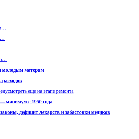
им…
ю…
…
ко…
щи молодым матерям
 расходов
едусмотреть еще на этапе ремонта
 — минимум с 1950 года
законы, дефицит лекарств и забастовки медиков