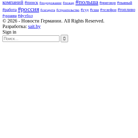
#польша
компаний
#пинск
#приговор
#пьяный
#подорожание
#пожар
#россия
#работа
#суд
#сша
#телефон
#топливо
#сигарета
#строительство
#футбол
#украина
© 2026 - Новости Германии. All Rights Reserved.
Разработка:
sait.by
Sign in