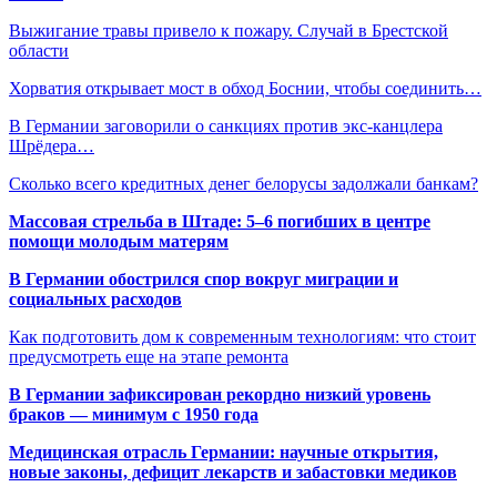
Выжигание травы привело к пожару. Случай в Брестской
области
Хорватия открывает мост в обход Боснии, чтобы соединить…
В Германии заговорили о санкциях против экс-канцлера
Шрёдера…
Сколько всего кредитных денег белорусы задолжали банкам?
Массовая стрельба в Штаде: 5–6 погибших в центре
помощи молодым матерям
В Германии обострился спор вокруг миграции и
социальных расходов
Как подготовить дом к современным технологиям: что стоит
предусмотреть еще на этапе ремонта
В Германии зафиксирован рекордно низкий уровень
браков — минимум с 1950 года
Медицинская отрасль Германии: научные открытия,
новые законы, дефицит лекарств и забастовки медиков