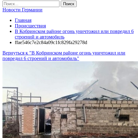
Новости Германии
Главная
Происшествия
В Кобринском районе огонь уничтожил или повредил 6
строений и автомобиль
ffae546c7e2c84a09c1fc829fa29278d
Вернуться к "В Кобринском районе огонь уничтожил или
повредил 6 строений и автомобиль"