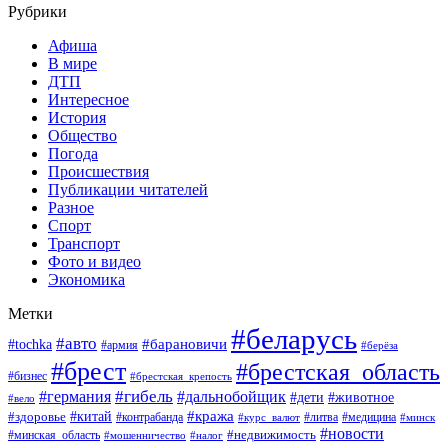
Рубрики
Афиша
В мире
ДТП
Интересное
История
Общество
Погода
Происшествия
Публикации читателей
Разное
Спорт
Транспорт
Фото и видео
Экономика
Метки
#беларусь
#авто
#барановичи
#tochka
#армия
#берёза
#брест
#брестская_область
#бизнес
#брестская_крепость
#гибель
#дальнобойщик
#германия
#дети
#животное
#вело
#кража
#китай
#здоровье
#литва
#медицина
#контрабанда
#курс_валют
#минск
#новости
#минская_область
#недвижимость
#мошенничество
#налог