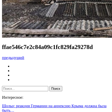
ffae546c7e2c84a09c1fc829fa29278d
предыдущий
Интересное:
Шольц: реакция Германии на аннексию Крыма должна была
быть…