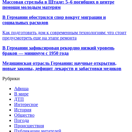
Массовая стрельба в Штаде: 5–6 погибших в центре
помощи молодым матерям
В Германии обострился спор вокруг миграции и
социальных расходов
Как подготовить дом к современным технологиям: что стоит
предусмотреть еще на этапе ремонта
В Германии зафиксирован рекордно низкий уровень
браков — минимум с 1950 года
Медицинская отрасль Германии: научные открытия,
новые законы, дефицит лекарств и забастовки медиков
Рубрики
Афиша
В мире
ДТП
Интересное
История
Общество
Погода
Происшествия
Публикации читателей