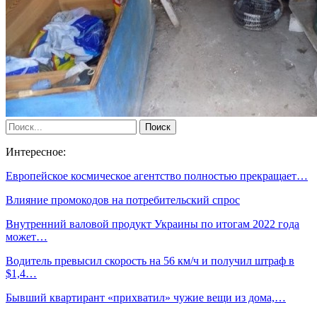
Интересное:
Европейское космическое агентство полностью прекращает…
Влияние промокодов на потребительский спрос
Внутренний валовой продукт Украины по итогам 2022 года
может…
Водитель превысил скорость на 56 км/ч и получил штраф в
$1,4…
Бывший квартирант «прихватил» чужие вещи из дома,…