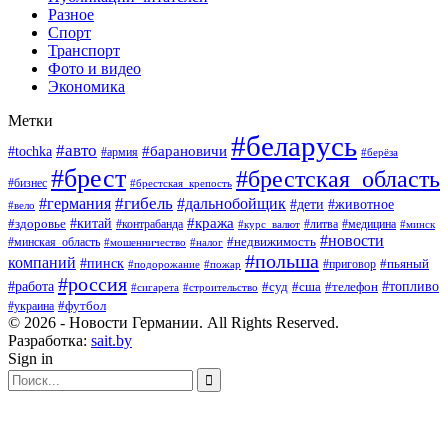
Разное
Спорт
Транспорт
Фото и видео
Экономика
Метки
#беларусь
#авто
#барановичи
#tochka
#армия
#берёза
#брест
#брестская_область
#бизнес
#брестская_крепость
#гибель
#дальнобойщик
#германия
#дети
#животное
#вело
#кража
#китай
#здоровье
#литва
#медицина
#контрабанда
#курс_валют
#минск
#новости
#минская_область
#недвижимость
#мошенничество
#налог
#польша
компаний
#пинск
#приговор
#пьяный
#подорожание
#пожар
#россия
#работа
#суд
#сша
#телефон
#топливо
#сигарета
#строительство
#футбол
#украина
© 2026 - Новости Германии. All Rights Reserved.
Разработка:
sait.by
Sign in