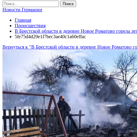
Новости Германии
Главная
Происшествия
В Брестской области в деревне Новое Роматово горела ле
5fe75d4d29e1f7bec3ae40c1a60effac
Вернуться к "В Брестской области в деревне Новое Роматово го