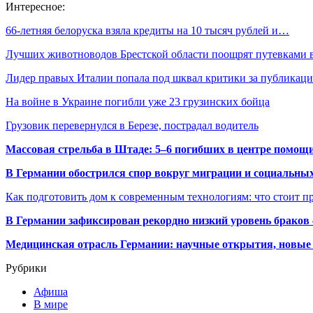
Интересное:
66-летняя белоруска взяла кредиты на 10 тысяч рублей и…
Лучших животноводов Брестской области поощрят путевками
Лидер правых Италии попала под шквал критики за публика
На войне в Украине погибли уже 23 грузинских бойца
Грузовик перевернулся в Березе, пострадал водитель
Массовая стрельба в Штаде: 5–6 погибших в центре помо
В Германии обострился спор вокруг миграции и социальных
Как подготовить дом к современным технологиям: что стоит пр
В Германии зафиксирован рекордно низкий уровень браков
Медицинская отрасль Германии: научные открытия, новые 
Рубрики
Афиша
В мире