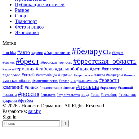
Публикации читателей
Разное
Спорт
Транспорт
Фото и видео
Экономика
Метки
#беларусь
#авто
#барановичи
#tochka
#армия
#берёза
#брест
#брестская_область
#бизнес
#брестская_крепость
#гибель
#дальнобойщик
#германия
#дети
#животное
#вело
#кража
#китай
#здоровье
#литва
#медицина
#контрабанда
#курс_валют
#минск
#новости
#минская_область
#недвижимость
#мошенничество
#налог
#польша
компаний
#пинск
#приговор
#пьяный
#подорожание
#пожар
#россия
#работа
#суд
#сша
#телефон
#топливо
#сигарета
#строительство
#футбол
#украина
© 2026 - Новости Германии. All Rights Reserved.
Разработка:
sait.by
Sign in