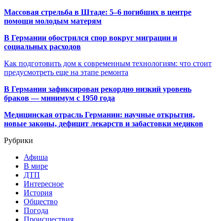
Массовая стрельба в Штаде: 5–6 погибших в центре
помощи молодым матерям
В Германии обострился спор вокруг миграции и
социальных расходов
Как подготовить дом к современным технологиям: что стоит
предусмотреть еще на этапе ремонта
В Германии зафиксирован рекордно низкий уровень
браков — минимум с 1950 года
Медицинская отрасль Германии: научные открытия,
новые законы, дефицит лекарств и забастовки медиков
Рубрики
Афиша
В мире
ДТП
Интересное
История
Общество
Погода
Происшествия