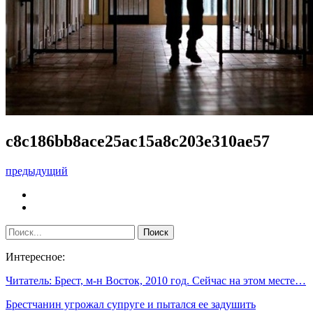
c8c186bb8ace25ac15a8c203e310ae57
предыдущий
Интересное:
Читатель: Брест, м-н Восток, 2010 год. Сейчас на этом месте…
Брестчанин угрожал супруге и пытался ее задушить