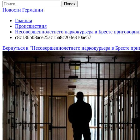
Новости Германии
Главная
Происшествия
Несовершеннолетнего наркокурьера в Бресте приговорил
c8c186bb8ace25ac15a8c203e310ae57
Вернуться к "Несовершеннолетнего наркокурьера в Бресте при