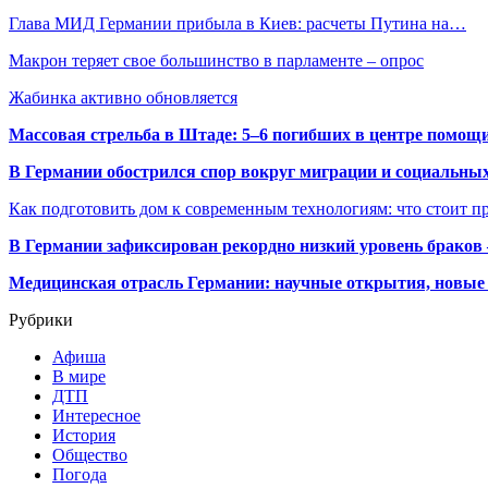
Глава МИД Германии прибыла в Киев: расчеты Путина на…
Макрон теряет свое большинство в парламенте – опрос
Жабинка активно обновляется
Массовая стрельба в Штаде: 5–6 погибших в центре помо
В Германии обострился спор вокруг миграции и социальных
Как подготовить дом к современным технологиям: что стоит пр
В Германии зафиксирован рекордно низкий уровень браков
Медицинская отрасль Германии: научные открытия, новые 
Рубрики
Афиша
В мире
ДТП
Интересное
История
Общество
Погода