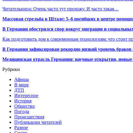
Читательница: Очень часто тут прохожу. И часто такая…
Массовая стрельба в Штаде: 5–6 погибших в центре помо
В Германии обострился спор вокруг миграции и социальных
Как подготовить дом к современным технологиям: что стоит пр
В Германии зафиксирован рекордно низкий уровень браков
Медицинская отрасль Германии: научные открытия, новые 
Рубрики
Афиша
В мире
ДТП
Интересное
История
Общество
Погода
Происшествия
Публикации читателей
Разное
Спорт