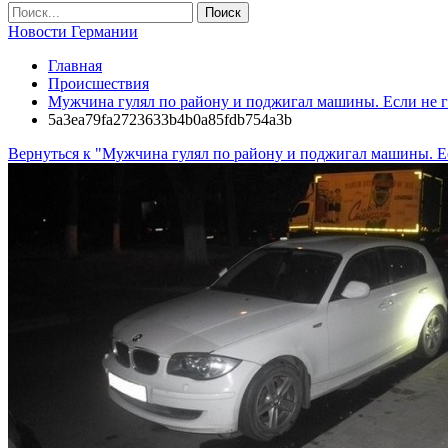
Новости Германии
Главная
Происшествия
Мужчина гулял по району и поджигал машины. Если не 
5a3ea79fa2723633b4b0a85fdb754a3b
Вернуться к "Мужчина гулял по району и поджигал машины. Е