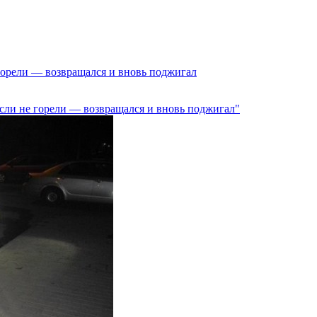
горели — возвращался и вновь поджигал
сли не горели — возвращался и вновь поджигал"