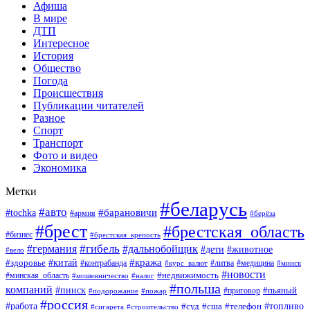
Афиша
В мире
ДТП
Интересное
История
Общество
Погода
Происшествия
Публикации читателей
Разное
Спорт
Транспорт
Фото и видео
Экономика
Метки
#беларусь
#авто
#барановичи
#tochka
#армия
#берёза
#брест
#брестская_область
#бизнес
#брестская_крепость
#гибель
#дальнобойщик
#германия
#дети
#животное
#вело
#кража
#китай
#здоровье
#литва
#медицина
#контрабанда
#курс_валют
#минск
#новости
#минская_область
#недвижимость
#мошенничество
#налог
#польша
компаний
#пинск
#приговор
#пьяный
#подорожание
#пожар
#россия
#работа
#суд
#сша
#телефон
#топливо
#сигарета
#строительство