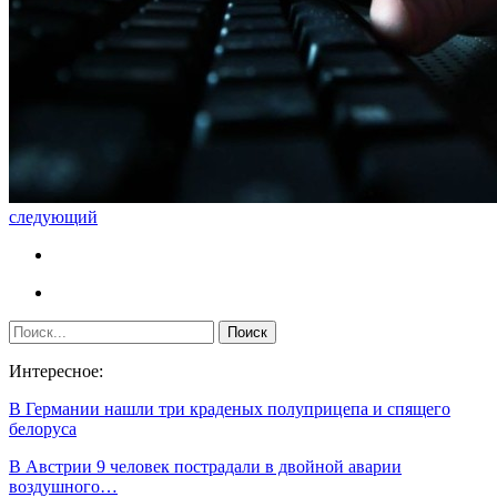
следующий
Интересное:
В Германии нашли три краденых полуприцепа и спящего
белоруса
В Австрии 9 человек пострадали в двойной аварии
воздушного…