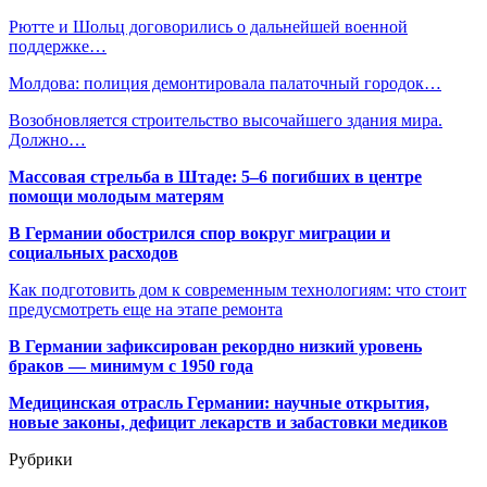
Рютте и Шольц договорились о дальнейшей военной
поддержке…
Молдова: полиция демонтировала палаточный городок…
Возобновляется строительство высочайшего здания мира.
Должно…
Массовая стрельба в Штаде: 5–6 погибших в центре
помощи молодым матерям
В Германии обострился спор вокруг миграции и
социальных расходов
Как подготовить дом к современным технологиям: что стоит
предусмотреть еще на этапе ремонта
В Германии зафиксирован рекордно низкий уровень
браков — минимум с 1950 года
Медицинская отрасль Германии: научные открытия,
новые законы, дефицит лекарств и забастовки медиков
Рубрики