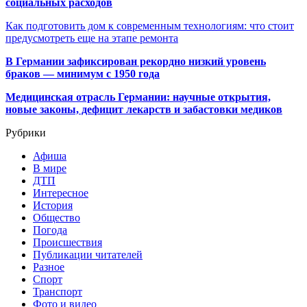
социальных расходов
Как подготовить дом к современным технологиям: что стоит
предусмотреть еще на этапе ремонта
В Германии зафиксирован рекордно низкий уровень
браков — минимум с 1950 года
Медицинская отрасль Германии: научные открытия,
новые законы, дефицит лекарств и забастовки медиков
Рубрики
Афиша
В мире
ДТП
Интересное
История
Общество
Погода
Происшествия
Публикации читателей
Разное
Спорт
Транспорт
Фото и видео