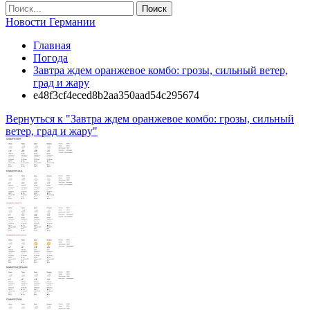
Новости Германии
Главная
Погода
Завтра ждем оранжевое комбо: грозы, сильный ветер,
град и жару
e48f3cf4eced8b2aa350aad54c295674
Вернуться к "Завтра ждем оранжевое комбо: грозы, сильный
ветер, град и жару"