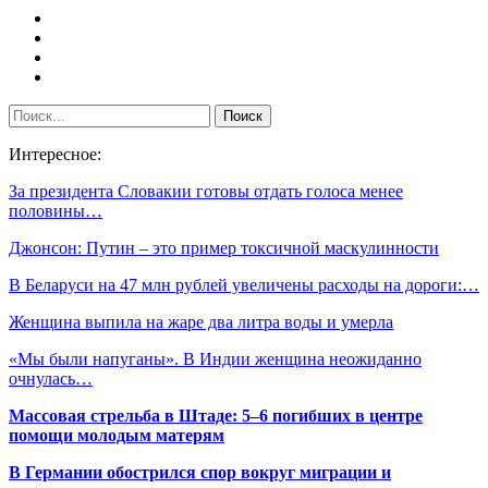
Интересное:
За президента Словакии готовы отдать голоса менее
половины…
Джонсон: Путин – это пример токсичной маскулинности
В Беларуси на 47 млн рублей увеличены расходы на дороги:…
Женщина выпила на жаре два литра воды и умерла
«Мы были напуганы». В Индии женщина неожиданно
очнулась…
Массовая стрельба в Штаде: 5–6 погибших в центре
помощи молодым матерям
В Германии обострился спор вокруг миграции и