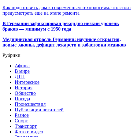
Как подготовить дом к современным технологиям: что стоит
предусмотреть еще на этапе ремонта
В Германии зафиксирован рекордно низкий уровень
браков — минимум с 1950 года
Медицинская отрасль Германии: научные открытия,
новые законы, дефицит лекарств и забастовки медиков
Рубрики
Афиша
В мире
ДТП
Интересное
История
Общество
Погода
Происшествия
Публикации читателей
Разное
Спорт
Транспорт
Фото и видео