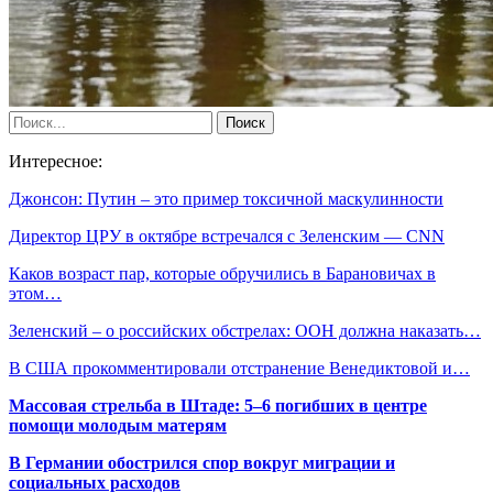
Интересное:
Джонсон: Путин – это пример токсичной маскулинности
Директор ЦРУ в октябре встречался с Зеленским — CNN
Каков возраст пар, которые обручились в Барановичах в
этом…
Зеленский – о российских обстрелах: ООН должна наказать…
В США прокомментировали отстранение Венедиктовой и…
Массовая стрельба в Штаде: 5–6 погибших в центре
помощи молодым матерям
В Германии обострился спор вокруг миграции и
социальных расходов