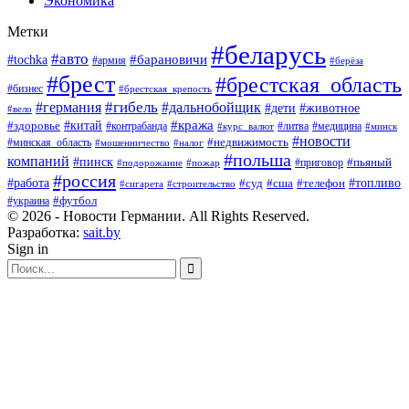
Экономика
Метки
#беларусь
#авто
#барановичи
#tochka
#армия
#берёза
#брест
#брестская_область
#бизнес
#брестская_крепость
#гибель
#дальнобойщик
#германия
#дети
#животное
#вело
#кража
#китай
#здоровье
#литва
#медицина
#контрабанда
#курс_валют
#минск
#новости
#минская_область
#недвижимость
#мошенничество
#налог
#польша
компаний
#пинск
#приговор
#пьяный
#подорожание
#пожар
#россия
#работа
#суд
#сша
#телефон
#топливо
#сигарета
#строительство
#футбол
#украина
© 2026 - Новости Германии. All Rights Reserved.
Разработка:
sait.by
Sign in