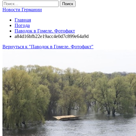
Новости Германии
Главная
Погода
Паводок в Гомеле. Фотофакт
a84d16bfb22e19acc4e0d7c899e64a9d
Вернуться к "Паводок в Гомеле. Фотофакт"