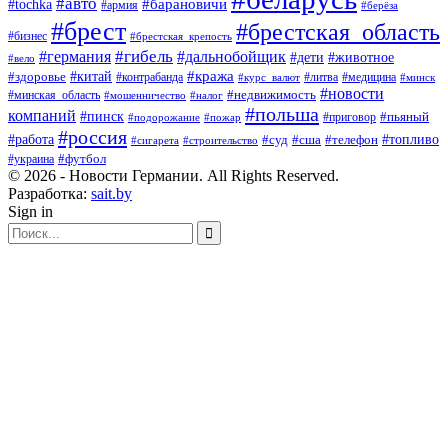
#авто
#барановичи
#tochka
#армия
#берёза
#брест
#брестская_область
#бизнес
#брестская_крепость
#гибель
#дальнобойщик
#германия
#дети
#животное
#вело
#кража
#китай
#здоровье
#литва
#медицина
#контрабанда
#курс_валют
#минск
#новости
#минская_область
#недвижимость
#мошенничество
#налог
#польша
компаний
#пинск
#приговор
#пьяный
#подорожание
#пожар
#россия
#работа
#суд
#сша
#телефон
#топливо
#сигарета
#строительство
#футбол
#украина
© 2026 - Новости Германии. All Rights Reserved.
Разработка:
sait.by
Sign in