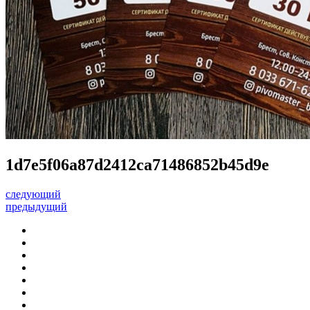
1d7e5f06a87d2412ca71486852b45d9e
следующий
предыдущий