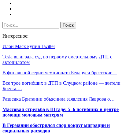
Интересное:
Илон Маск купил Twitter
Tesla выиграла суд по первому смертельному ДТП с
автопилотом
В финальной серии чемпионата Беларуси брестские…
Все трое погибших в ДТП в Слуцком районе — жители
Бреста.…
Разведка Британии объяснила заявления Лаврова о…
Массовая стрельба в Штаде: 5–6 погибших в центре
помощи молодым матерям
В Германии обострился спор вокруг миграции и
социальных расходов