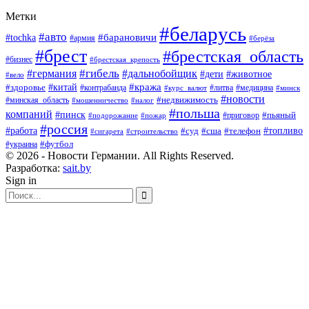
Метки
#беларусь
#авто
#барановичи
#tochka
#армия
#берёза
#брест
#брестская_область
#бизнес
#брестская_крепость
#гибель
#дальнобойщик
#германия
#дети
#животное
#вело
#кража
#китай
#здоровье
#литва
#медицина
#контрабанда
#курс_валют
#минск
#новости
#минская_область
#недвижимость
#мошенничество
#налог
#польша
компаний
#пинск
#приговор
#пьяный
#подорожание
#пожар
#россия
#работа
#суд
#сша
#телефон
#топливо
#сигарета
#строительство
#футбол
#украина
© 2026 - Новости Германии. All Rights Reserved.
Разработка:
sait.by
Sign in