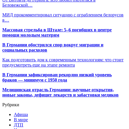
Беловежской…
МИД прокомментировал ситуацию с ограблением белорусов
в…
Массовая стрельба в Штаде: 5–6 погибших в центре
помощи молодым матерям
В Германии обострился спор вокруг миграции и
социальных расходов
Как подготовить дом к современным технологиям: что стоит
предусмотреть еще на этапе ремонта
В Германии зафиксирован рекордно низкий уровень
браков — минимум с 1950 года
Медицинская отрасль Германии: научные открытия,
новые законы, дефицит лекарств и забастовки медиков
Рубрики
Афиша
В мире
ДТП