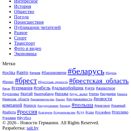
Интересное
История
Общество
Погода
Происшествия
Публикации читателей
Разное
Спорт
Транспорт
Фото и видео
Экономика
Метки
#беларусь
#авто
#барановичи
#tochka
#армия
#берёза
#брест
#брестская_область
#бизнес
#брестская_крепость
#гибель
#дальнобойщик
#германия
#дети
#животное
#вело
#кража
#китай
#здоровье
#литва
#медицина
#контрабанда
#курс_валют
#минск
#новости
#минская_область
#недвижимость
#мошенничество
#налог
#польша
компаний
#пинск
#приговор
#пьяный
#подорожание
#пожар
#россия
#работа
#суд
#сша
#телефон
#топливо
#сигарета
#строительство
#футбол
#украина
© 2026 - Новости Германии. All Rights Reserved.
Разработка:
sait.by