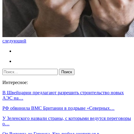
следующий
Интересное:
В Швейцарии предлагают разрешить строительство новых
АЭС на…
РФ обвинила ВМС Британии в подрыве «Северных…
У Зеленского назвали страны, с которыми ведутся переговоры
о…
От Витовта до Геринга. Кто любил охотиться в