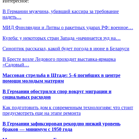
Интересное:
В Германии мужчина, убивший кассира за требование
надеть…
МИД Финляндии и Литвы о ракетных ударах РФ: военное…
Кулеба: у некоторых стран Запада «начинается зуд на…
Синоптик рассказал, какой будет погода в июне в Беларуси
В Бресте возле Ледового проходит выставка-ярмарка
«Садовый…
Массовая стрельба в Штаде: 5–6 погибших в центре
помощи молодым матерям
В Германии обострился спор вокруг миграции и
социальных расходов
Как подготовить дом к современным технологиям: что стоит
предусмотреть еще на этапе ремонта
В Германии зафиксирован рекордно низкий уровень
браков — минимум с 1950 года