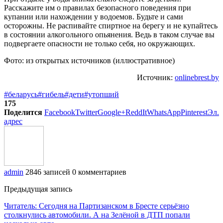
Расскажите им о правилах безопасного поведения при
купании или нахождении у водоемов. Будьте и сами
осторожны. Не распивайте спиртное на берегу и не купайтесь
в состоянии алкогольного опьянения. Ведь в таком случае вы
подвергаете опасности не только себя, но окружающих.
Фото: из открытых источников (иллюстративное)
Источник:
onlinebrest.by
#беларусь
#гибель
#дети
#утопший
175
Поделится
Facebook
Twitter
Google+
ReddIt
WhatsApp
Pinterest
Эл.
адрес
admin
2846 записей
0 комментариев
Предыдущая запись
Читатель: Сегодня на Партизанском в Бресте серьёзно
столкнулись автомобили. А на Зелёной в ДТП попали