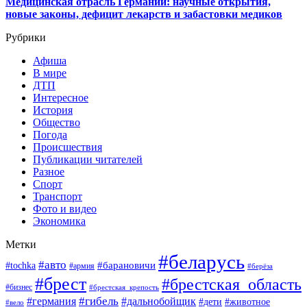
Медицинская отрасль Германии: научные открытия,
новые законы, дефицит лекарств и забастовки медиков
Рубрики
Афиша
В мире
ДТП
Интересное
История
Общество
Погода
Происшествия
Публикации читателей
Разное
Спорт
Транспорт
Фото и видео
Экономика
Метки
#беларусь
#авто
#барановичи
#tochka
#армия
#берёза
#брест
#брестская_область
#бизнес
#брестская_крепость
#гибель
#дальнобойщик
#германия
#дети
#животное
#вело