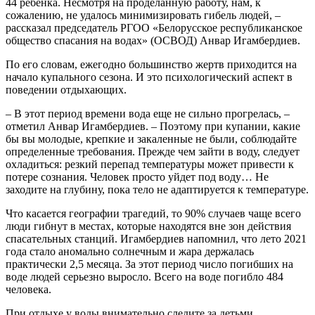
44 ребенка. Несмотря на проделанную работу, нам, к
сожалению, не удалось минимизировать гибель людей, –
рассказал председатель РГОО «Белорусское республиканское
общество спасания на водах» (ОСВОД) Анвар Игамбердиев.
По его словам, ежегодно большинство жертв приходится на
начало купального сезона. И это психологический аспект в
поведении отдыхающих.
– В этот период времени вода еще не сильно прогрелась, –
отметил Анвар Игамбердиев. – Поэтому при купании, какие
бы вы молодые, крепкие и закаленные не были, соблюдайте
определенные требования. Прежде чем зайти в воду, следует
охладиться: резкий перепад температуры может привести к
потере сознания. Человек просто уйдет под воду… Не
заходите на глубину, пока тело не адаптируется к температуре.
Что касается географии трагедий, то 90% случаев чаще всего
люди гибнут в местах, которые находятся вне зон действия
спасательных станций. Игамбердиев напомнил, что лето 2021
года стало аномально солнечным и жара держалась
практически 2,5 месяца. За этот период число погибших на
воде людей серьезно выросло. Всего на воде погибло 484
человека.
При отдыхе у воды внимательно следите за детьми.