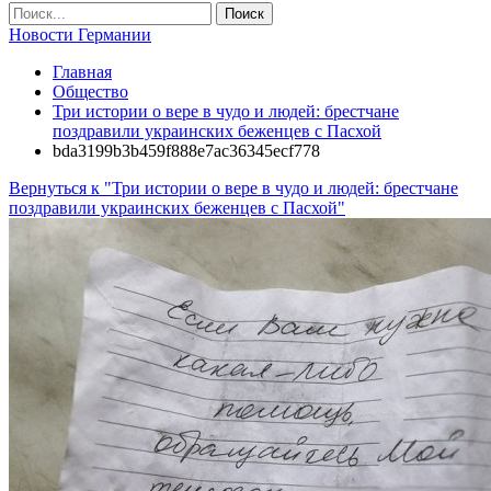
Новости Германии
Главная
Общество
Три истории о вере в чудо и людей: брестчане
поздравили украинских беженцев с Пасхой
bda3199b3b459f888e7ac36345ecf778
Вернуться к "Три истории о вере в чудо и людей: брестчане
поздравили украинских беженцев с Пасхой"