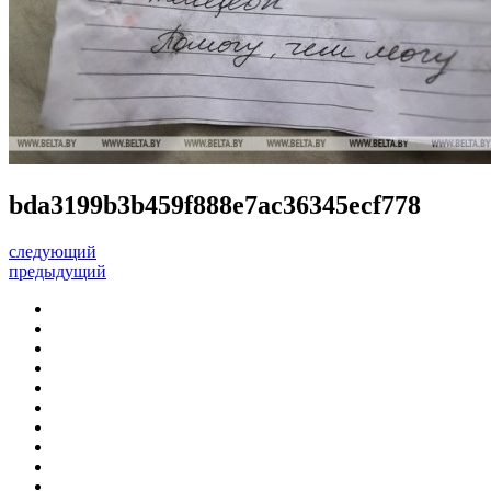
bda3199b3b459f888e7ac36345ecf778
следующий
предыдущий