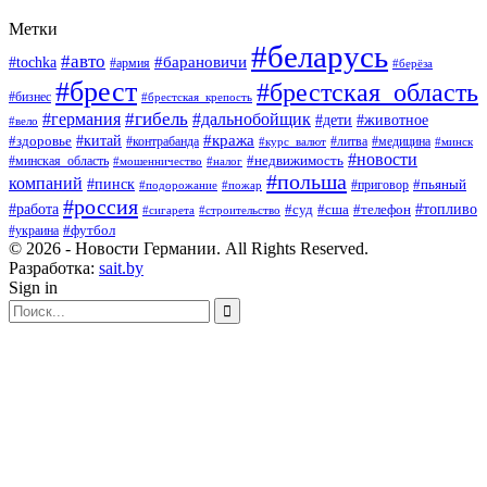
Метки
#беларусь
#авто
#барановичи
#tochka
#армия
#берёза
#брест
#брестская_область
#бизнес
#брестская_крепость
#гибель
#дальнобойщик
#германия
#дети
#животное
#вело
#кража
#китай
#здоровье
#литва
#медицина
#контрабанда
#курс_валют
#минск
#новости
#минская_область
#недвижимость
#мошенничество
#налог
#польша
компаний
#пинск
#приговор
#пьяный
#подорожание
#пожар
#россия
#работа
#суд
#сша
#телефон
#топливо
#сигарета
#строительство
#футбол
#украина
© 2026 - Новости Германии. All Rights Reserved.
Разработка:
sait.by
Sign in