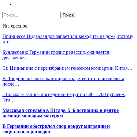
Интересное:
Принцессе Нидерландов запретили выходить из дома, потому
что…
Бундесбанк: Германии грозит рецессия, ожидается
двузначная…
Си Цзиньпина с переизбранием генсеком компартии Китая…
В Лондоне начали вакцинировать детей от полиомиелита
после…
«Только за запись посредники берут по 500—700 рублей».
Что…
Массовая стрельба в Штаде: 5–6 погибших в центре
помощи молодым матерям
В Германии обострился спор вокруг миграции и
социальных расходов