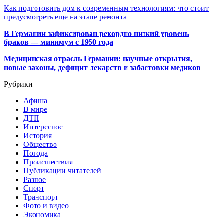
Как подготовить дом к современным технологиям: что стоит
предусмотреть еще на этапе ремонта
В Германии зафиксирован рекордно низкий уровень
браков — минимум с 1950 года
Медицинская отрасль Германии: научные открытия,
новые законы, дефицит лекарств и забастовки медиков
Рубрики
Афиша
В мире
ДТП
Интересное
История
Общество
Погода
Происшествия
Публикации читателей
Разное
Спорт
Транспорт
Фото и видео
Экономика