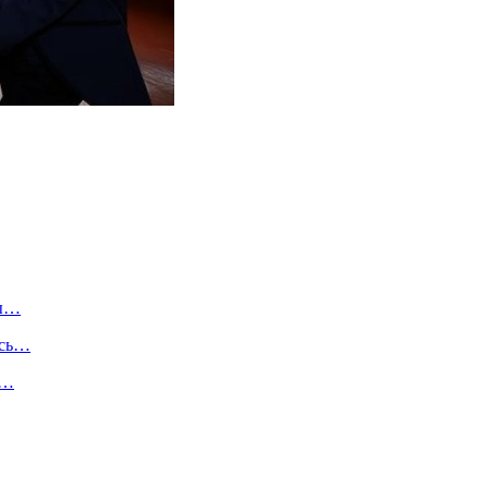
ны…
ись…
у…