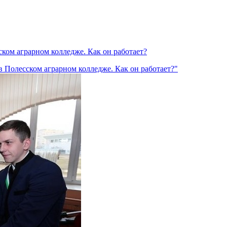
ском аграрном колледже. Как он работает?
в Полесском аграрном колледже. Как он работает?"