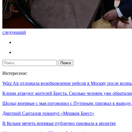
следующий
Интересное:
Wizz Air отложила возобновление рейсов в Москву после вол
Клещи атакуют жителей Бреста. Сколько человек уже обратил
Шольц впервые с мая поговорил с Путиным: призвал к вывод
Дмитрий Санталов покинул «Мешков Брест»
В Кельне мечеть впервые публично призвала к молитве