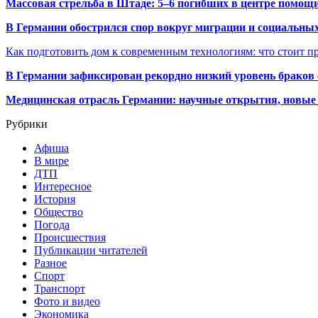
Массовая стрельба в Штаде: 5–6 погибших в центре помо
В Германии обострился спор вокруг миграции и социальных
Как подготовить дом к современным технологиям: что стоит пр
В Германии зафиксирован рекордно низкий уровень браков
Медицинская отрасль Германии: научные открытия, новые 
Рубрики
Афиша
В мире
ДТП
Интересное
История
Общество
Погода
Происшествия
Публикации читателей
Разное
Спорт
Транспорт
Фото и видео
Экономика