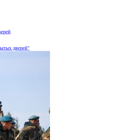
верей
рытых дверей"