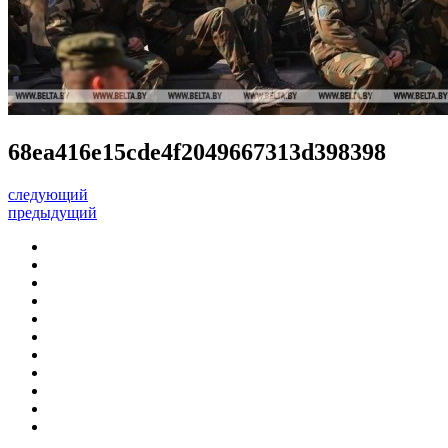
68ea416e15cde4f2049667313d398398
следующий
предыдущий