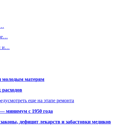
й…
сле…
и и…
щи молодым матерям
 расходов
едусмотреть еще на этапе ремонта
 — минимум с 1950 года
законы, дефицит лекарств и забастовки медиков