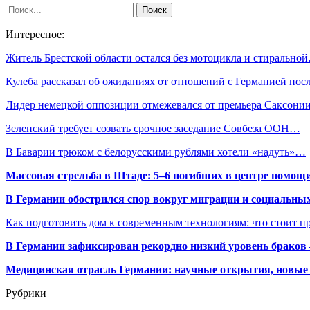
Интересное:
Житель Брестской области остался без мотоцикла и стирально
Кулеба рассказал об ожиданиях от отношений с Германией по
Лидер немецкой оппозиции отмежевался от премьера Саксони
Зеленский требует созвать срочное заседание Совбеза ООН…
В Баварии трюком с белорусскими рублями хотели «надуть»…
Массовая стрельба в Штаде: 5–6 погибших в центре помо
В Германии обострился спор вокруг миграции и социальных
Как подготовить дом к современным технологиям: что стоит пр
В Германии зафиксирован рекордно низкий уровень браков
Медицинская отрасль Германии: научные открытия, новые 
Рубрики