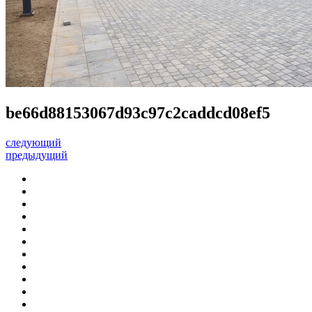
be66d88153067d93c97c2caddcd08ef5
следующий
предыдущий