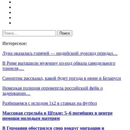
Интересное:
Луна оказалась горячей — индийский луноход передал…
В Риме вытащили мужчину из-под обвала самодельного
тоннеля,…
Синоптик рассказал, какой будет погода в июне в Беларуси
Немецкая полиция опровергла российский фейк о
задержании…
Разбираемся с исходом 1х2 в ставках на футбол
Массовая стрельба в Штаде: 5–6 погибших в центре
помощи молодым матерям
В Германии обострился спор вокруг миграции и