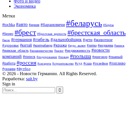
Фото и видео
Экономика
Метки
#беларусь
#авто
#барановичи
#tochka
#армия
#берёза
#брест
#брестская_область
#бизнес
#брестская_крепость
#гибель
#дальнобойщик
#германия
#дети
#животное
#вело
#кража
#китай
#здоровье
#литва
#медицина
#контрабанда
#курс_валют
#минск
#новости
#минская_область
#недвижимость
#мошенничество
#налог
#польша
компаний
#пинск
#приговор
#пьяный
#подорожание
#пожар
#россия
#работа
#суд
#сша
#телефон
#топливо
#сигарета
#строительство
#футбол
#украина
© 2026 - Новости Германии. All Rights Reserved.
Разработка:
sait.by
Sign in