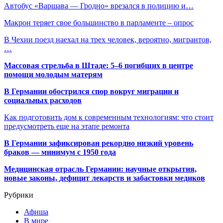
Автобус «Варшава — Гродно» врезался в полицию и…
Макрон теряет свое большинство в парламенте – опрос
В Чехии поезд наехал на трех человек, вероятно, мигрантов,
…
Массовая стрельба в Штаде: 5–6 погибших в центре
помощи молодым матерям
В Германии обострился спор вокруг миграции и
социальных расходов
Как подготовить дом к современным технологиям: что стоит
предусмотреть еще на этапе ремонта
В Германии зафиксирован рекордно низкий уровень
браков — минимум с 1950 года
Медицинская отрасль Германии: научные открытия,
новые законы, дефицит лекарств и забастовки медиков
Рубрики
Афиша
В мире