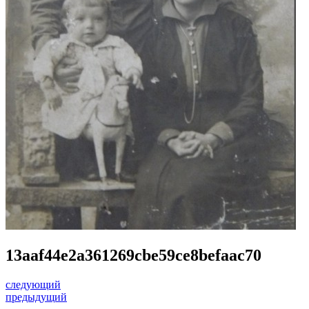
13aaf44e2a361269cbe59ce8befaac70
следующий
предыдущий