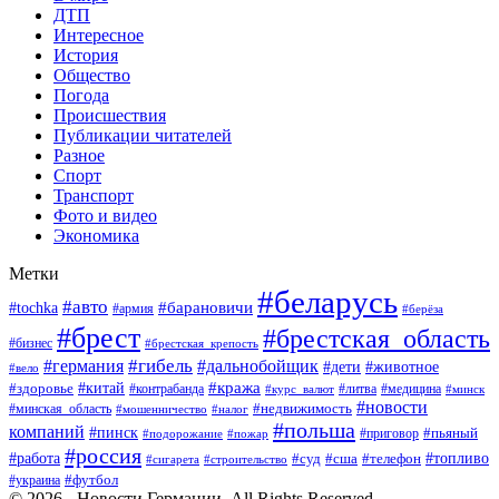
ДТП
Интересное
История
Общество
Погода
Происшествия
Публикации читателей
Разное
Спорт
Транспорт
Фото и видео
Экономика
Метки
#беларусь
#авто
#барановичи
#tochka
#армия
#берёза
#брест
#брестская_область
#бизнес
#брестская_крепость
#гибель
#дальнобойщик
#германия
#дети
#животное
#вело
#кража
#китай
#здоровье
#литва
#медицина
#контрабанда
#курс_валют
#минск
#новости
#минская_область
#недвижимость
#мошенничество
#налог
#польша
компаний
#пинск
#приговор
#пьяный
#подорожание
#пожар
#россия
#работа
#суд
#сша
#телефон
#топливо
#сигарета
#строительство
#футбол
#украина
© 2026 - Новости Германии. All Rights Reserved.