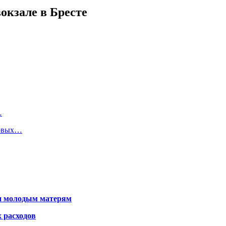
окзале в Бресте
…
ровых…
щи молодым матерям
 расходов