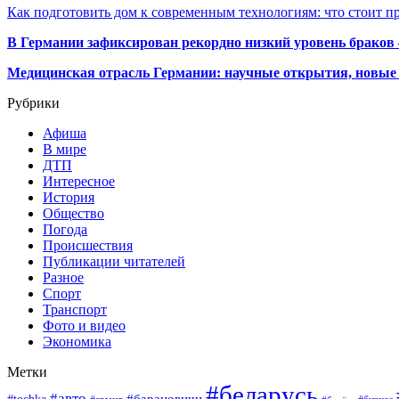
Как подготовить дом к современным технологиям: что стоит пр
В Германии зафиксирован рекордно низкий уровень браков
Медицинская отрасль Германии: научные открытия, новые 
Рубрики
Афиша
В мире
ДТП
Интересное
История
Общество
Погода
Происшествия
Публикации читателей
Разное
Спорт
Транспорт
Фото и видео
Экономика
Метки
#беларусь
#авто
#барановичи