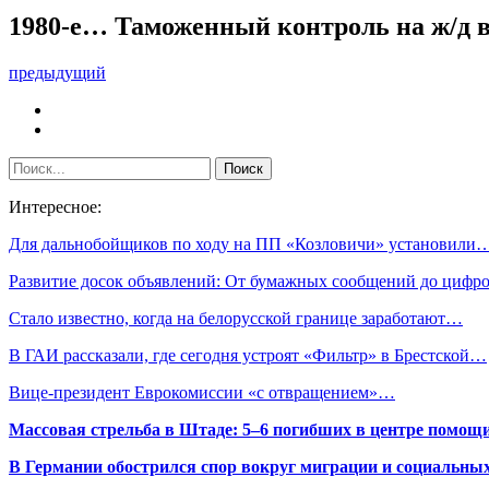
1980-е… Таможенный контроль на ж/д в
предыдущий
Интересное:
Для дальнобойщиков по ходу на ПП «Козловичи» установили
Развитие досок объявлений: От бумажных сообщений до циф
Стало известно, когда на белорусской границе заработают…
В ГАИ рассказали, где сегодня устроят «Фильтр» в Брестской…
Вице-президент Еврокомиссии «с отвращением»…
Массовая стрельба в Штаде: 5–6 погибших в центре помо
В Германии обострился спор вокруг миграции и социальных