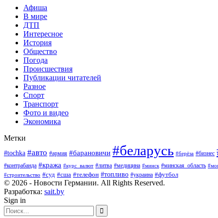
Афиша
В мире
ДТП
Интересное
История
Общество
Погода
Происшествия
Публикации читателей
Разное
Спорт
Транспорт
Фото и видео
Экономика
Метки
#беларусь
#авто
#барановичи
#tochka
#армия
#бизнес
#берёза
#кража
#литва
#медицина
#минская_область
#контрабанда
#курс_валют
#минск
#мо
#суд
#сша
#телефон
#топливо
#футбол
#украина
#строительство
© 2026 - Новости Германии. All Rights Reserved.
Разработка:
sait.by
Sign in