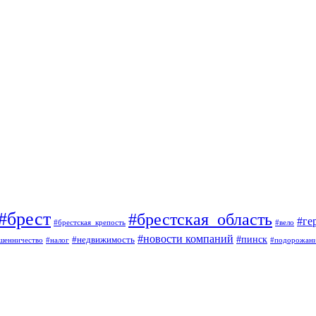
#брест
#брестская_область
#ге
#брестская_крепость
#вело
#новости компаний
#пинск
#недвижимость
шенничество
#налог
#подорожан