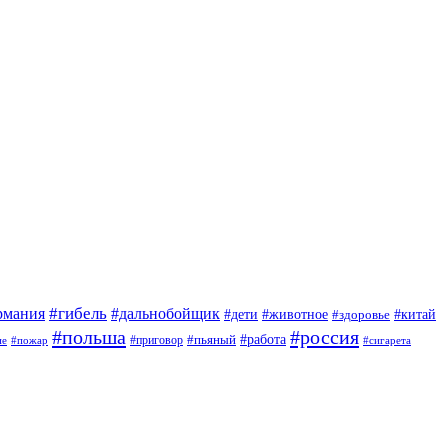
#гибель
#дальнобойщик
рмания
#дети
#животное
#китай
#здоровье
#польша
#россия
#работа
#приговор
#пьяный
ие
#пожар
#сигарета