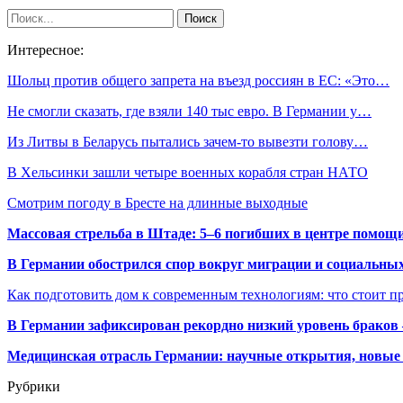
Интересное:
Шольц против общего запрета на въезд россиян в ЕС: «Это…
Не смогли сказать, где взяли 140 тыс евро. В Германии у…
Из Литвы в Беларусь пытались зачем-то вывезти голову…
В Хельсинки зашли четыре военных корабля стран НАТО
Смотрим погоду в Бресте на длинные выходные
Массовая стрельба в Штаде: 5–6 погибших в центре помо
В Германии обострился спор вокруг миграции и социальных
Как подготовить дом к современным технологиям: что стоит пр
В Германии зафиксирован рекордно низкий уровень браков
Медицинская отрасль Германии: научные открытия, новые 
Рубрики