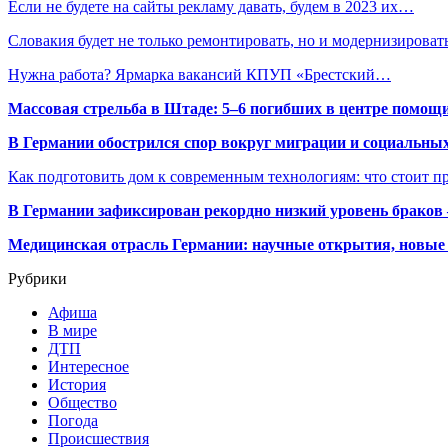
Если не будете на сайты рекламу давать, будем в 2023 их…
Словакия будет не только ремонтировать, но и модернизирова
Нужна работа? Ярмарка вакансий КПУП «Брестский…
Массовая стрельба в Штаде: 5–6 погибших в центре помо
В Германии обострился спор вокруг миграции и социальных
Как подготовить дом к современным технологиям: что стоит пр
В Германии зафиксирован рекордно низкий уровень браков
Медицинская отрасль Германии: научные открытия, новые 
Рубрики
Афиша
В мире
ДТП
Интересное
История
Общество
Погода
Происшествия