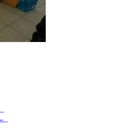
ю…
про…