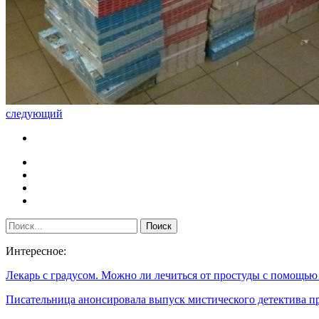
следующий
Интересное:
Лекарь с градусом. Можно ли лечиться от простуды с помощь
Писательница анонсировала выпуск мистического детектива 