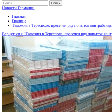
Новости Германии
Главная
Граница
Таможня в Тересполе: пресечен ряд попыток контрабанды
Вернуться к "Таможня в Тересполе: пресечен ряд попыток конт